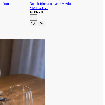
osudom
Bosch friteza na vruć vazduh
MAF671B1
14.865 RSD