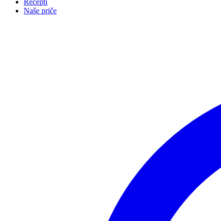
Recepti
Naše priče