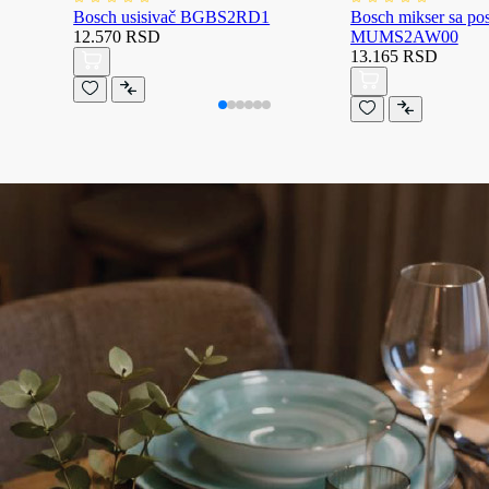
Bosch usisivač BGBS2RD1
Bosch mikser sa p
12.570 RSD
MUMS2AW00
13.165 RSD