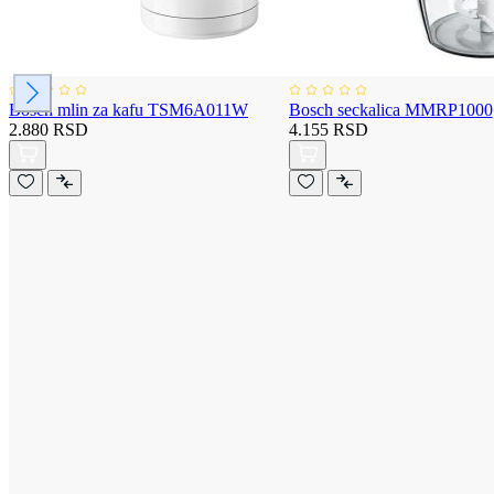
Bosch mlin za kafu TSM6A011W
Bosch seckalica MMRP1000
2.880 RSD
4.155 RSD