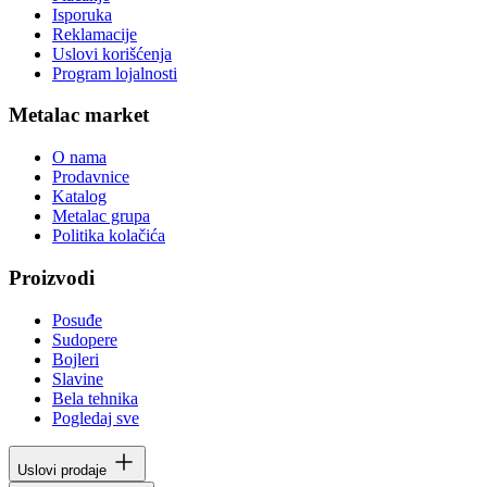
Isporuka
Reklamacije
Uslovi korišćenja
Program lojalnosti
Metalac market
O nama
Prodavnice
Katalog
Metalac grupa
Politika kolačića
Proizvodi
Posuđe
Sudopere
Bojleri
Slavine
Bela tehnika
Pogledaj sve
Uslovi prodaje