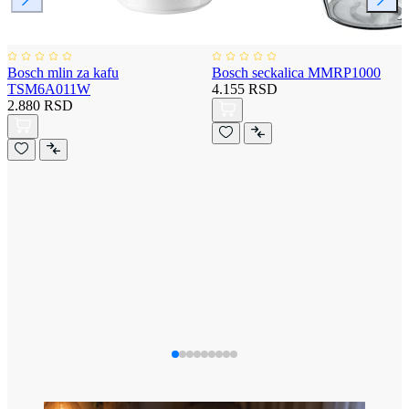
Bosch mlin za kafu
Bosch seckalica MMRP1000
TSM6A011W
4.155 RSD
2.880 RSD