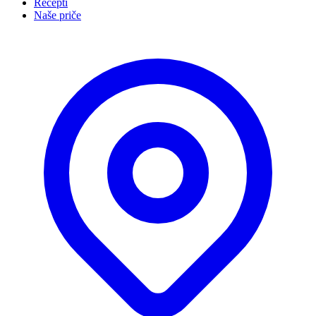
Recepti
Naše priče