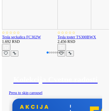
Tesla seckalica FC302W
Tesla toster TS300BWX
1.692 RSD
2.456 RSD
Kolekcija Cvetne radosti
Press to skip carousel