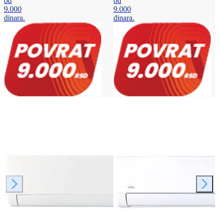
od
od
9.000
9.000
dinara.
dinara.