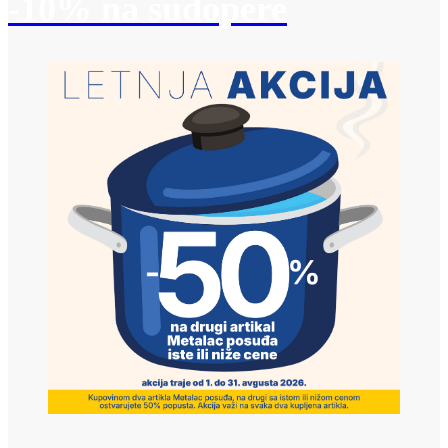
-10% na sudopere