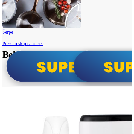
Šerpe
Press to skip carousel
Beko i Tesla super cene