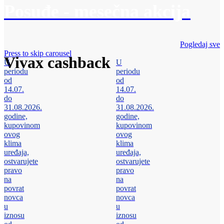
Posuđe - mesečna akcija
Pogledaj sve
Press to skip carousel
Vivax cashback
U
U
periodu
periodu
od
od
14.07.
14.07.
do
do
31.08.2026.
31.08.2026.
godine,
godine,
kupovinom
kupovinom
ovog
ovog
klima
klima
uređaja,
uređaja,
ostvarujete
ostvarujete
pravo
pravo
na
na
povrat
povrat
novca
novca
u
u
iznosu
iznosu