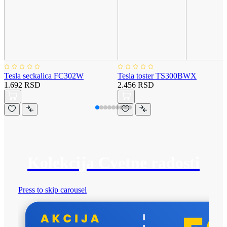
Tesla seckalica FC302W
Tesla toster TS300BWX
1.692 RSD
2.456 RSD
Kolekcija Cvetne radosti
Press to skip carousel