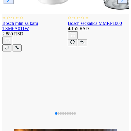
Bosch mlin za kafu
Bosch seckalica MMRP1000
TSM6A011W
4.155 RSD
2.880 RSD