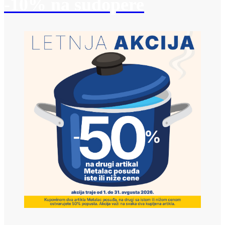
-10% na sudopere