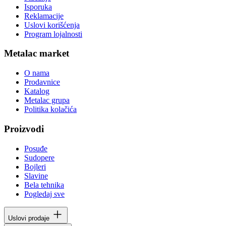
Isporuka
Reklamacije
Uslovi korišćenja
Program lojalnosti
Metalac market
O nama
Prodavnice
Katalog
Metalac grupa
Politika kolačića
Proizvodi
Posuđe
Sudopere
Bojleri
Slavine
Bela tehnika
Pogledaj sve
Uslovi prodaje