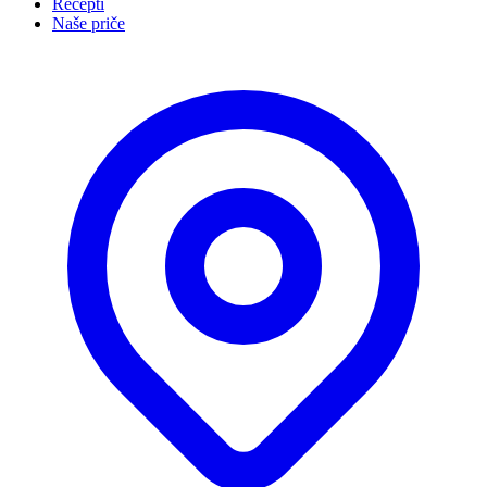
Recepti
Naše priče