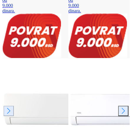
od
od
9.000
9.000
dinara.
dinara.