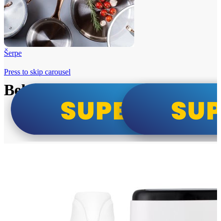
Šerpe
Press to skip carousel
Beko i Tesla super cene