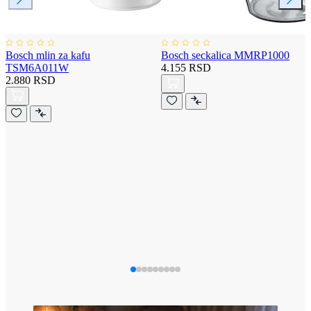
Bosch mlin za kafu
Bosch seckalica MMRP1000
TSM6A011W
4.155 RSD
2.880 RSD