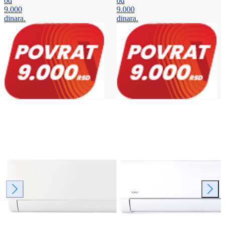
od
od
9.000
9.000
dinara.
dinara.