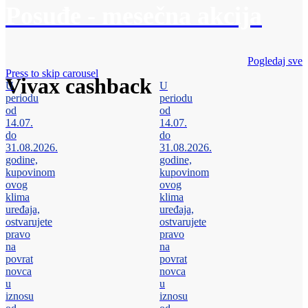
Posuđe - mesečna akcija
Pogledaj sve
Press to skip carousel
Vivax cashback
U
U
periodu
periodu
od
od
14.07.
14.07.
do
do
31.08.2026.
31.08.2026.
godine,
godine,
kupovinom
kupovinom
ovog
ovog
klima
klima
uređaja,
uređaja,
ostvarujete
ostvarujete
pravo
pravo
na
na
povrat
povrat
novca
novca
u
u
iznosu
iznosu