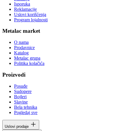
Isporuka
Reklamacije
Uslovi korišćenja
Program lojalnosti
Metalac market
O nama
Prodavnice
Katalog
Metalac grupa
Politika kolačića
Proizvodi
Posuđe
Sudopere
Bojleri
Slavine
Bela tehnika
Pogledaj sve
Uslovi prodaje