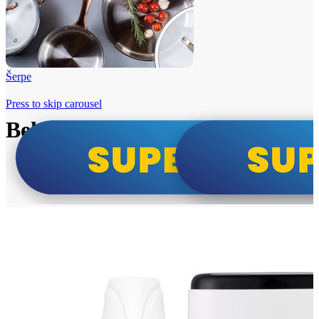
Šerpe
Press to skip carousel
Beko i Tesla super cene