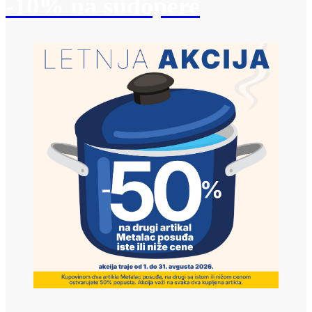
-10% na sudopere