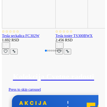
Tesla seckalica FC302W
Tesla toster TS300BWX
1.692 RSD
2.456 RSD
Kolekcija Cvetne radosti
Press to skip carousel