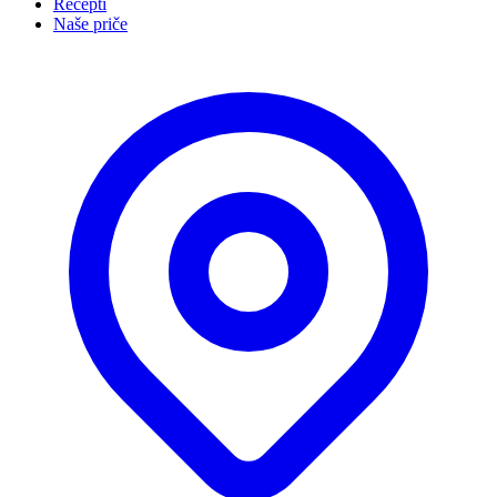
Recepti
Naše priče