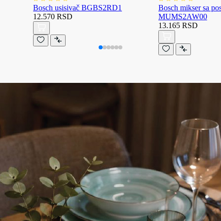
Bosch usisivač BGBS2RD1
Bosch mikser sa p
12.570 RSD
MUMS2AW00
13.165 RSD