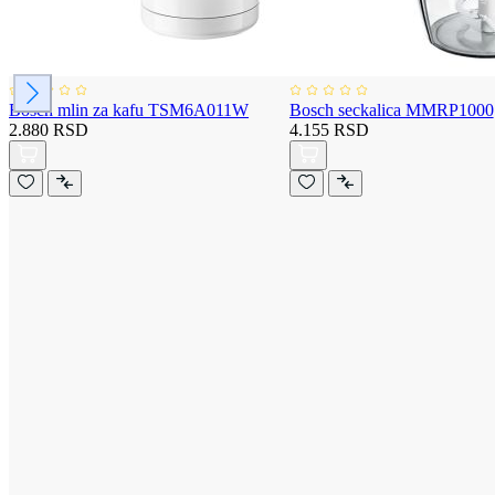
Bosch mlin za kafu TSM6A011W
Bosch seckalica MMRP1000
2.880 RSD
4.155 RSD