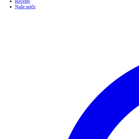
Recepti
Naše priče