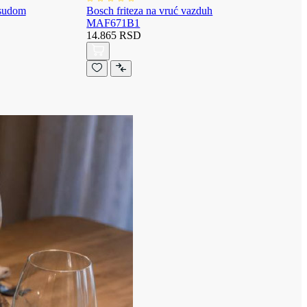
osudom
Bosch friteza na vruć vazduh
MAF671B1
14.865 RSD