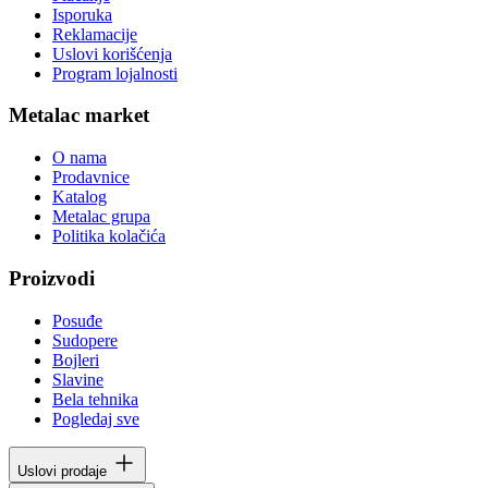
Isporuka
Reklamacije
Uslovi korišćenja
Program lojalnosti
Metalac market
O nama
Prodavnice
Katalog
Metalac grupa
Politika kolačića
Proizvodi
Posuđe
Sudopere
Bojleri
Slavine
Bela tehnika
Pogledaj sve
Uslovi prodaje