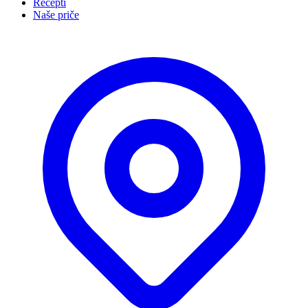
Recepti
Naše priče