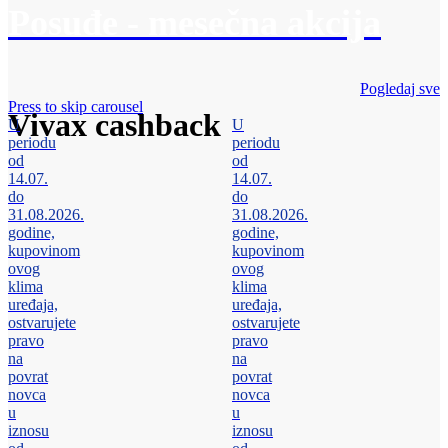
Posuđe - mesečna akcija
Pogledaj sve
Press to skip carousel
Vivax cashback
U
U
periodu
periodu
od
od
14.07.
14.07.
do
do
31.08.2026.
31.08.2026.
godine,
godine,
kupovinom
kupovinom
ovog
ovog
klima
klima
uređaja,
uređaja,
ostvarujete
ostvarujete
pravo
pravo
na
na
povrat
povrat
novca
novca
u
u
iznosu
iznosu