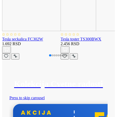
Tesla seckalica FC302W
Tesla toster TS300BWX
1.692 RSD
2.456 RSD
Kolekcija Cvetne radosti
Press to skip carousel