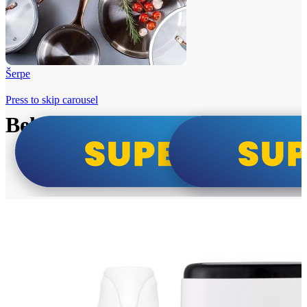
Šerpe
Press to skip carousel
Beko i Tesla super cene