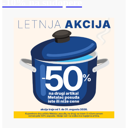
-10% na sudopere