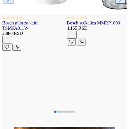
Bosch mlin za kafu
Bosch seckalica MMRP1000
TSM6A011W
4.155 RSD
2.880 RSD