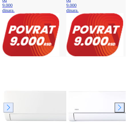
od
od
9.000
9.000
dinara.
dinara.