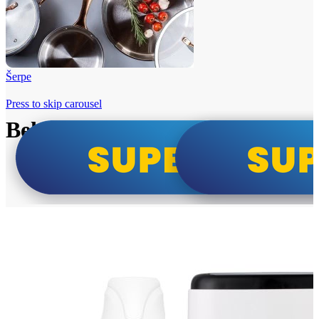
Šerpe
Press to skip carousel
Beko i Tesla super cene