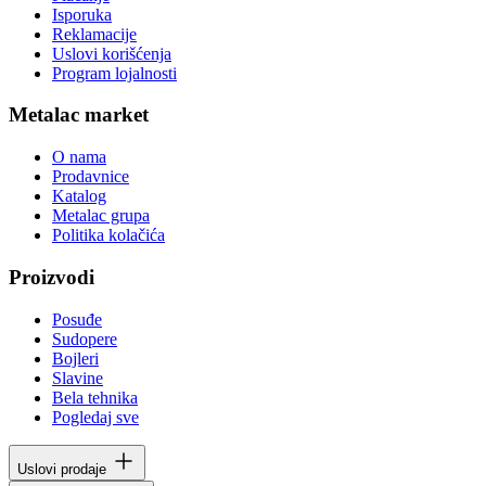
Isporuka
Reklamacije
Uslovi korišćenja
Program lojalnosti
Metalac market
O nama
Prodavnice
Katalog
Metalac grupa
Politika kolačića
Proizvodi
Posuđe
Sudopere
Bojleri
Slavine
Bela tehnika
Pogledaj sve
Uslovi prodaje