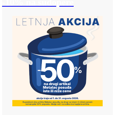
-10% na sudopere