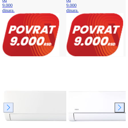
od
od
9.000
9.000
dinara.
dinara.