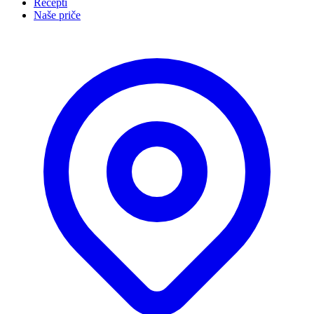
Recepti
Naše priče