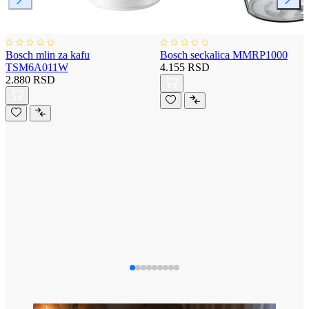
Bosch mlin za kafu
Bosch seckalica MMRP1000
TSM6A011W
4.155 RSD
2.880 RSD