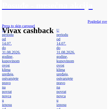
Posuđe - mesečna akcija
Pogledaj sve
Press to skip carousel
Vivax cashback
U
U
periodu
periodu
od
od
14.07.
14.07.
do
do
31.08.2026.
31.08.2026.
godine,
godine,
kupovinom
kupovinom
ovog
ovog
klima
klima
uređaja,
uređaja,
ostvarujete
ostvarujete
pravo
pravo
na
na
povrat
povrat
novca
novca
u
u
iznosu
iznosu