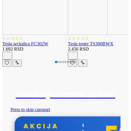
Tesla seckalica FC302W
Tesla toster TS300BWX
1.692 RSD
2.456 RSD
Kolekcija Cvetne radosti
Press to skip carousel