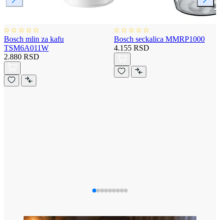
Bosch mlin za kafu
Bosch seckalica MMRP1000
TSM6A011W
4.155 RSD
2.880 RSD