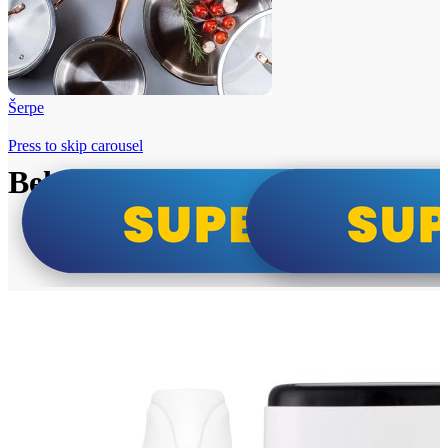
Šerpe
Press to skip carousel
Beko i Tesla super cene