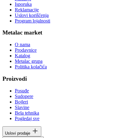
Isporuka
Reklamacije
Uslovi korišćenja
Program lojalnosti
Metalac market
O nama
Prodavnice
Katalog
Metalac grupa
Politika kolačića
Proizvodi
Posuđe
Sudopere
Bojleri
Slavine
Bela tehnika
Pogledaj sve
Uslovi prodaje