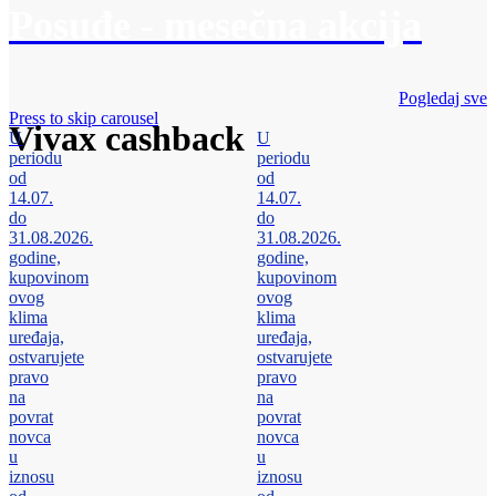
Posuđe - mesečna akcija
Pogledaj sve
Press to skip carousel
Vivax cashback
U
U
periodu
periodu
od
od
14.07.
14.07.
do
do
31.08.2026.
31.08.2026.
godine,
godine,
kupovinom
kupovinom
ovog
ovog
klima
klima
uređaja,
uređaja,
ostvarujete
ostvarujete
pravo
pravo
na
na
povrat
povrat
novca
novca
u
u
iznosu
iznosu