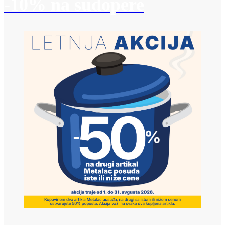
-10% na sudopere