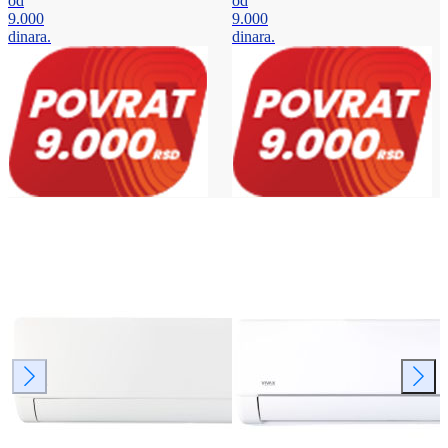
od
od
9.000
9.000
dinara.
dinara.