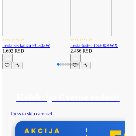
Tesla seckalica FC302W
Tesla toster TS300BWX
1.692 RSD
2.456 RSD
Kolekcija Cvetne radosti
Press to skip carousel