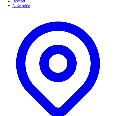
Recepti
Naše priče