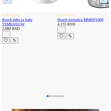
Bosch mlin za kafu
Bosch seckalica MMRP1000
TSM6A011W
4.155 RSD
2.880 RSD