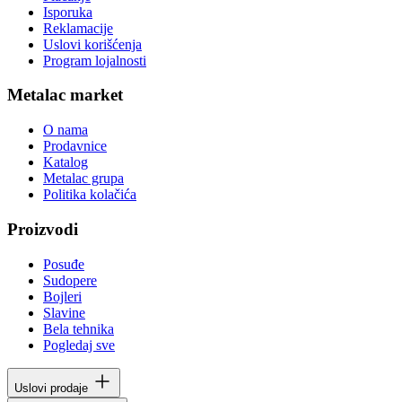
Isporuka
Reklamacije
Uslovi korišćenja
Program lojalnosti
Metalac market
O nama
Prodavnice
Katalog
Metalac grupa
Politika kolačića
Proizvodi
Posuđe
Sudopere
Bojleri
Slavine
Bela tehnika
Pogledaj sve
Uslovi prodaje