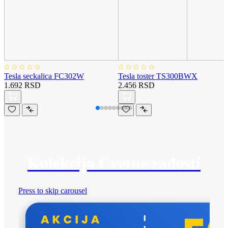
Tesla seckalica FC302W
Tesla toster TS300BWX
1.692 RSD
2.456 RSD
Kolekcija Cvetne radosti
Press to skip carousel