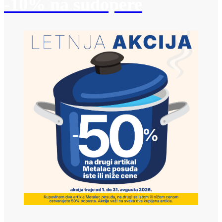
-10% na sudopere