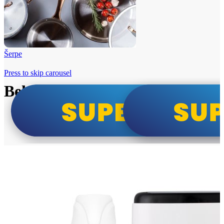
Šerpe
Press to skip carousel
Beko i Tesla super cene