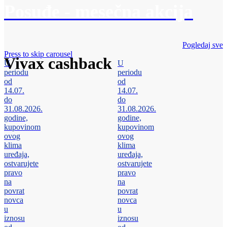
Posuđe - mesečna akcija
Pogledaj sve
Press to skip carousel
Vivax cashback
U
U
periodu
periodu
od
od
14.07.
14.07.
do
do
31.08.2026.
31.08.2026.
godine,
godine,
kupovinom
kupovinom
ovog
ovog
klima
klima
uređaja,
uređaja,
ostvarujete
ostvarujete
pravo
pravo
na
na
povrat
povrat
novca
novca
u
u
iznosu
iznosu