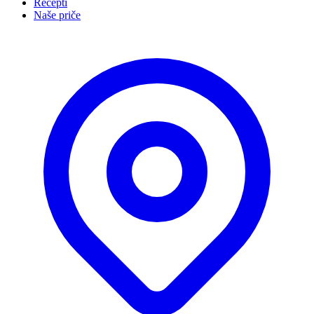
Recepti
Naše priče