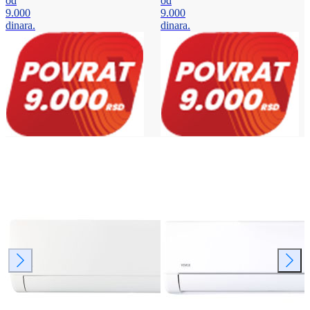
od
od
9.000
9.000
dinara.
dinara.