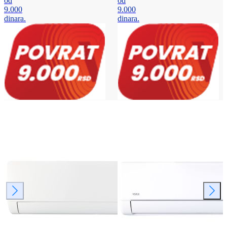
od
od
9.000
9.000
dinara.
dinara.