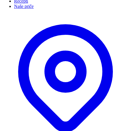
Recepti
Naše priče