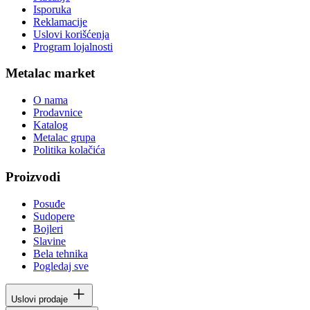
Isporuka
Reklamacije
Uslovi korišćenja
Program lojalnosti
Metalac market
O nama
Prodavnice
Katalog
Metalac grupa
Politika kolačića
Proizvodi
Posuđe
Sudopere
Bojleri
Slavine
Bela tehnika
Pogledaj sve
Uslovi prodaje