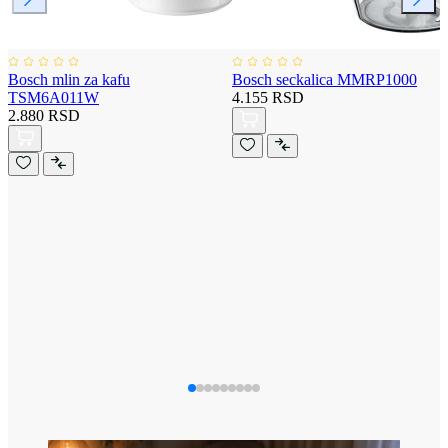
Bosch mlin za kafu
Bosch seckalica MMRP1000
TSM6A011W
4.155 RSD
2.880 RSD