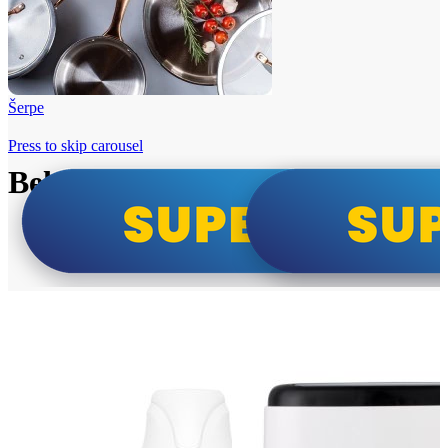
Šerpe
Press to skip carousel
Beko i Tesla super cene