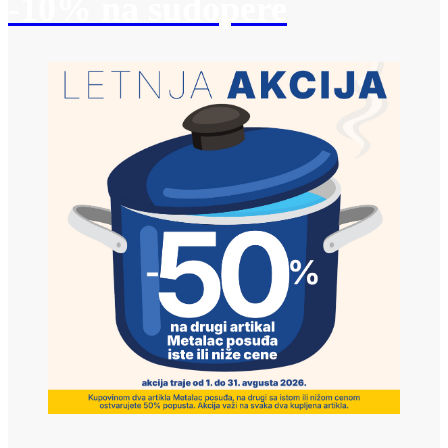
-10% na sudopere