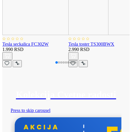
Tesla seckalica FC302W
Tesla toster TS300BWX
1.990 RSD
2.990 RSD
Kolekcija Cvetne radosti
Press to skip carousel