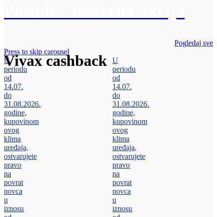
Posuđe - mesečna akcija
Pogledaj sve
Press to skip carousel
Vivax cashback
U
U
periodu
periodu
od
od
14.07.
14.07.
do
do
31.08.2026.
31.08.2026.
godine,
godine,
kupovinom
kupovinom
ovog
ovog
klima
klima
uređaja,
uređaja,
ostvarujete
ostvarujete
pravo
pravo
na
na
povrat
povrat
novca
novca
u
u
iznosu
iznosu