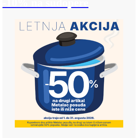
-10% na sudopere