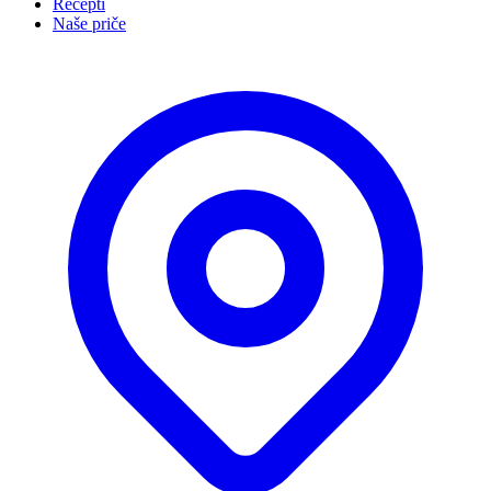
Recepti
Naše priče