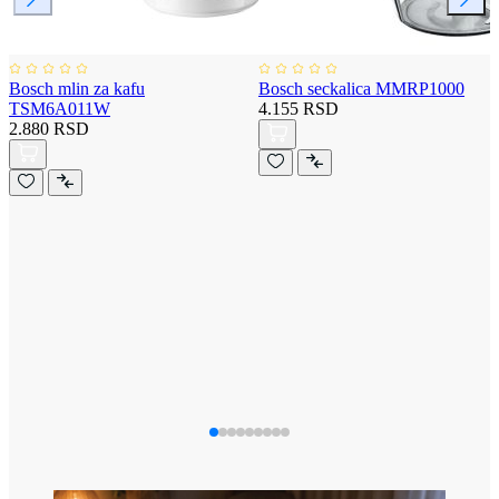
Bosch mlin za kafu
Bosch seckalica MMRP1000
TSM6A011W
4.155 RSD
2.880 RSD