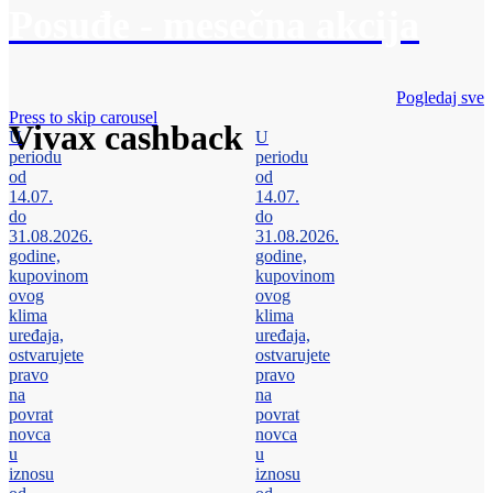
Posuđe - mesečna akcija
Pogledaj sve
Press to skip carousel
Vivax cashback
U
U
periodu
periodu
od
od
14.07.
14.07.
do
do
31.08.2026.
31.08.2026.
godine,
godine,
kupovinom
kupovinom
ovog
ovog
klima
klima
uređaja,
uređaja,
ostvarujete
ostvarujete
pravo
pravo
na
na
povrat
povrat
novca
novca
u
u
iznosu
iznosu