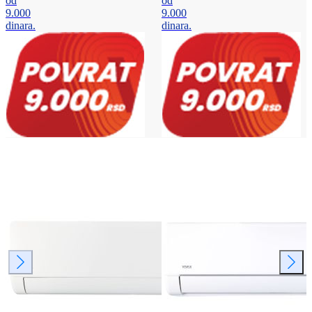
od
od
9.000
9.000
dinara.
dinara.