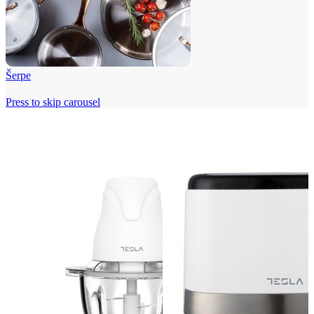
Šerpe
Press to skip carousel
Beko i Tesla super cene