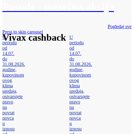
Posuđe - mesečna akcija
Pogledaj sve
Press to skip carousel
Vivax cashback
U
U
periodu
periodu
od
od
14.07.
14.07.
do
do
31.08.2026.
31.08.2026.
godine,
godine,
kupovinom
kupovinom
ovog
ovog
klima
klima
uređaja,
uređaja,
ostvarujete
ostvarujete
pravo
pravo
na
na
povrat
povrat
novca
novca
u
u
iznosu
iznosu