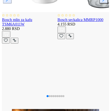
Bosch mlin za kafu
Bosch seckalica MMRP1000
TSM6A011W
4.155 RSD
2.880 RSD