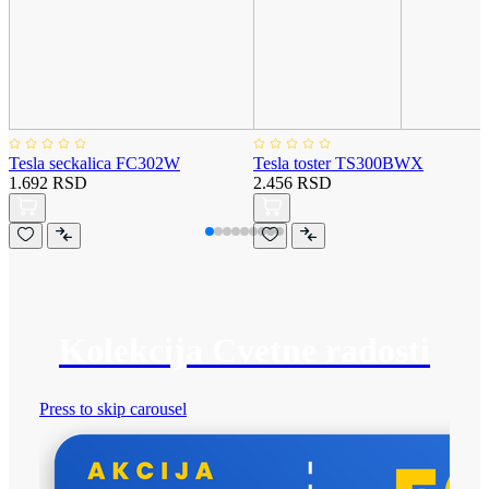
Tesla seckalica FC302W
Tesla toster TS300BWX
1.692 RSD
2.456 RSD
Kolekcija Cvetne radosti
Press to skip carousel