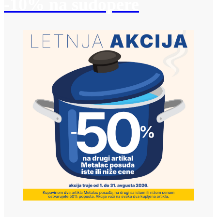
-10% na sudopere