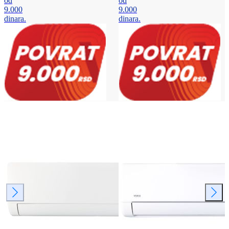
od
od
9.000
9.000
dinara.
dinara.