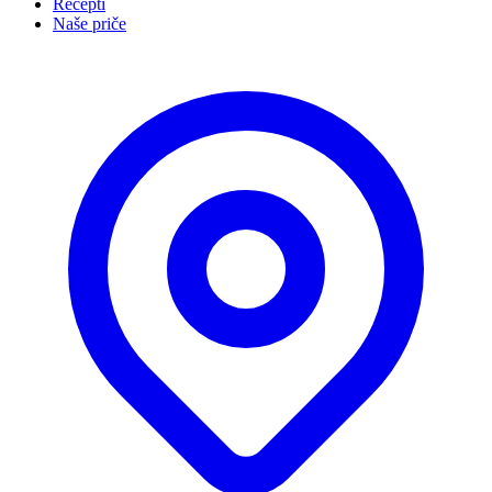
Recepti
Naše priče