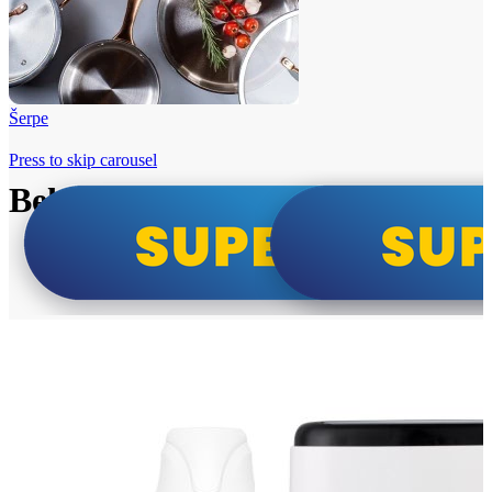
Šerpe
Press to skip carousel
Beko i Tesla super cene