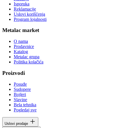
Isporuka
Reklamacije
Uslovi korišćenja
Program lojalnosti
Metalac market
O nama
Prodavnice
Katalog
Metalac grupa
Politika kolačića
Proizvodi
Posuđe
Sudopere
Bojleri
Slavine
Bela tehnika
Pogledaj sve
Uslovi prodaje