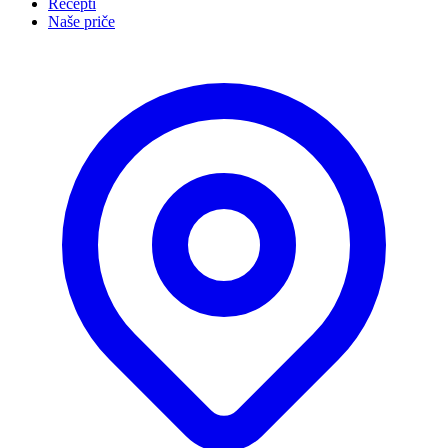
Recepti
Naše priče