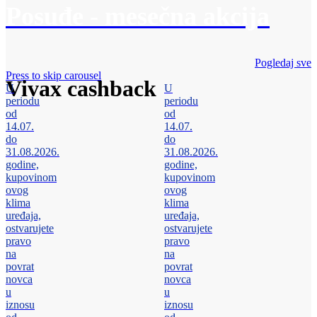
Posuđe - mesečna akcija
Pogledaj sve
Press to skip carousel
Vivax cashback
U
U
periodu
periodu
od
od
14.07.
14.07.
do
do
31.08.2026.
31.08.2026.
godine,
godine,
kupovinom
kupovinom
ovog
ovog
klima
klima
uređaja,
uređaja,
ostvarujete
ostvarujete
pravo
pravo
na
na
povrat
povrat
novca
novca
u
u
iznosu
iznosu