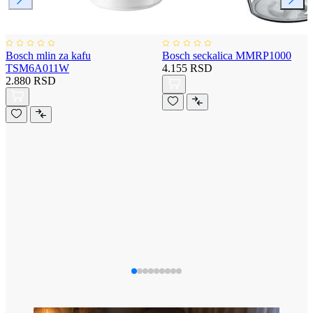
Bosch mlin za kafu
Bosch seckalica MMRP1000
TSM6A011W
4.155 RSD
2.880 RSD