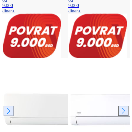
od
od
9.000
9.000
dinara.
dinara.