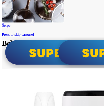
Šerpe
Press to skip carousel
Beko i Tesla super cene