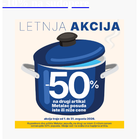
-10% na sudopere