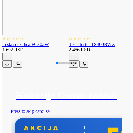
Tesla seckalica FC302W
Tesla toster TS300BWX
1.692 RSD
2.456 RSD
Kolekcija Cvetne radosti
Press to skip carousel