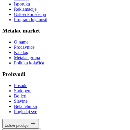
Isporuka
Reklamacije
Uslovi korišćenja
Program lojalnosti
Metalac market
O nama
Prodavnice
Katalog
Metalac grupa
Politika kolačića
Proizvodi
Posuđe
Sudopere
Bojleri
Slavine
Bela tehnika
Pogledaj sve
Uslovi prodaje