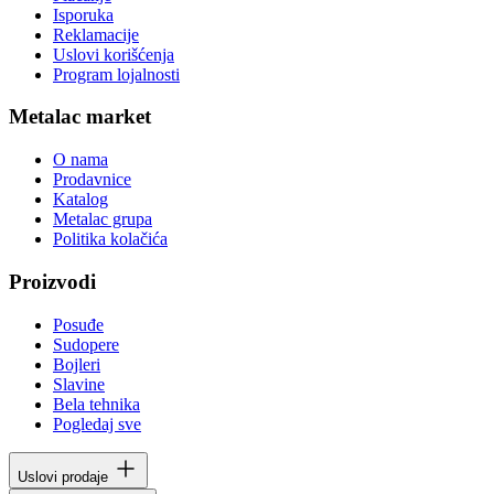
Isporuka
Reklamacije
Uslovi korišćenja
Program lojalnosti
Metalac market
O nama
Prodavnice
Katalog
Metalac grupa
Politika kolačića
Proizvodi
Posuđe
Sudopere
Bojleri
Slavine
Bela tehnika
Pogledaj sve
Uslovi prodaje