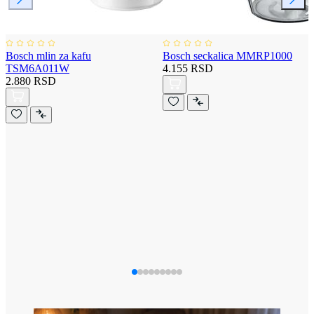
Bosch mlin za kafu
Bosch seckalica MMRP1000
TSM6A011W
4.155 RSD
2.880 RSD