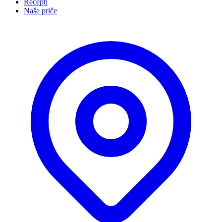
Recepti
Naše priče