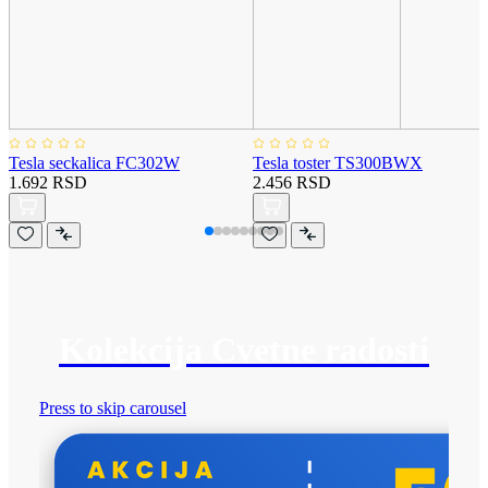
Tesla seckalica FC302W
Tesla toster TS300BWX
1.692 RSD
2.456 RSD
Kolekcija Cvetne radosti
Press to skip carousel