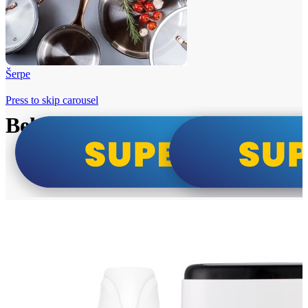
Šerpe
Press to skip carousel
Beko i Tesla super cene