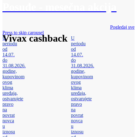
Posuđe - mesečna akcija
Pogledaj sve
Press to skip carousel
Vivax cashback
U
U
periodu
periodu
od
od
14.07.
14.07.
do
do
31.08.2026.
31.08.2026.
godine,
godine,
kupovinom
kupovinom
ovog
ovog
klima
klima
uređaja,
uređaja,
ostvarujete
ostvarujete
pravo
pravo
na
na
povrat
povrat
novca
novca
u
u
iznosu
iznosu