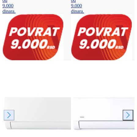
od
od
9.000
9.000
dinara.
dinara.