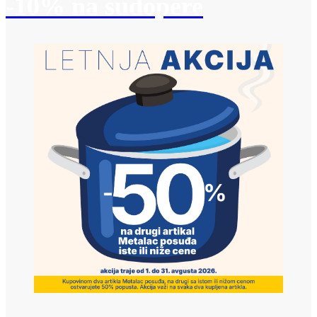
-10% na sudopere