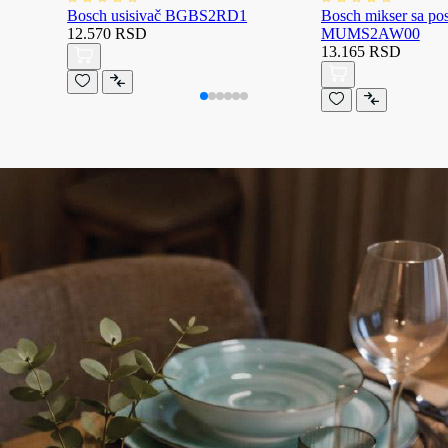
Bosch usisivač BGBS2RD1
Bosch mikser sa p
12.570 RSD
MUMS2AW00
13.165 RSD