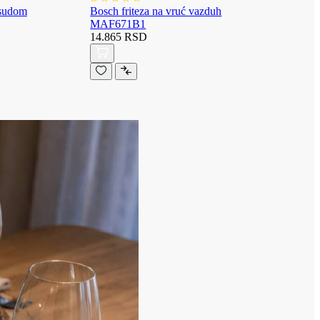
osudom
Bosch friteza na vruć vazduh
MAF671B1
14.865 RSD