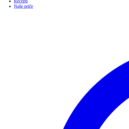
Recepti
Naše priče