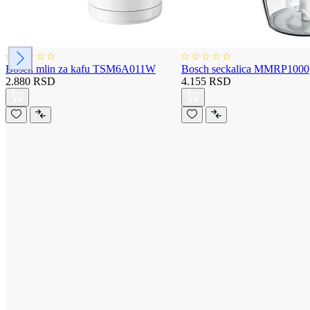
Bosch mlin za kafu TSM6A011W
Bosch seckalica MMRP1000
2.880 RSD
4.155 RSD