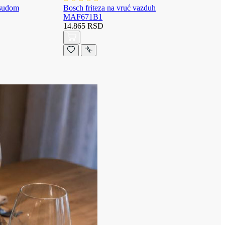
osudom
Bosch friteza na vruć vazduh
MAF671B1
14.865 RSD