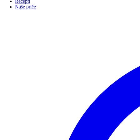
Recepti
Naše priče