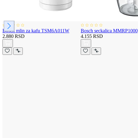
Bosch mlin za kafu TSM6A011W
Bosch seckalica MMRP1000
2.880 RSD
4.155 RSD