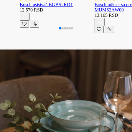
Bosch usisivač BGBS2RD1
Bosch mikser sa p
12.570 RSD
MUMS2AW00
13.165 RSD