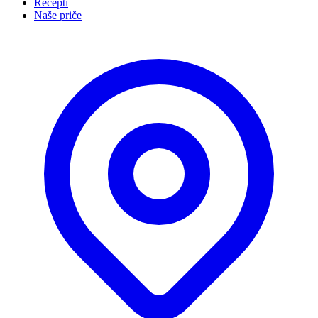
Recepti
Naše priče