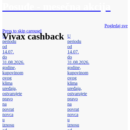
Posuđe - mesečna akcija
Pogledaj sve
Press to skip carousel
Vivax cashback
U
U
periodu
periodu
od
od
14.07.
14.07.
do
do
31.08.2026.
31.08.2026.
godine,
godine,
kupovinom
kupovinom
ovog
ovog
klima
klima
uređaja,
uređaja,
ostvarujete
ostvarujete
pravo
pravo
na
na
povrat
povrat
novca
novca
u
u
iznosu
iznosu