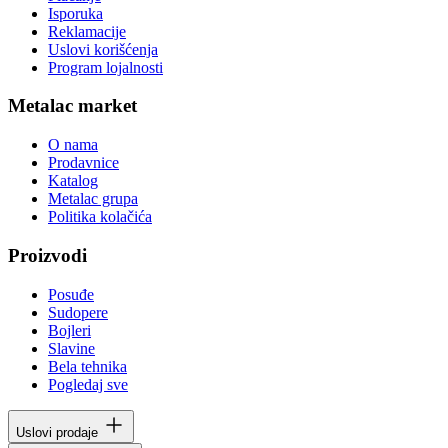
Isporuka
Reklamacije
Uslovi korišćenja
Program lojalnosti
Metalac market
O nama
Prodavnice
Katalog
Metalac grupa
Politika kolačića
Proizvodi
Posuđe
Sudopere
Bojleri
Slavine
Bela tehnika
Pogledaj sve
Uslovi prodaje