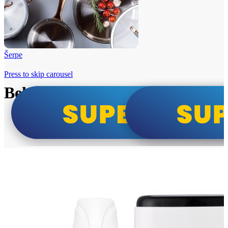
Šerpe
Press to skip carousel
Beko i Tesla super cene