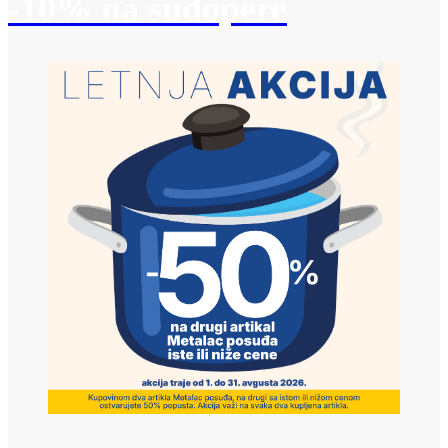
-10% na sudopere