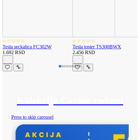
Tesla seckalica FC302W
Tesla toster TS300BWX
1.692 RSD
2.456 RSD
Kolekcija Cvetne radosti
Press to skip carousel