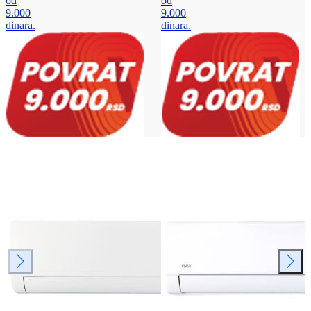
od
od
9.000
9.000
dinara.
dinara.