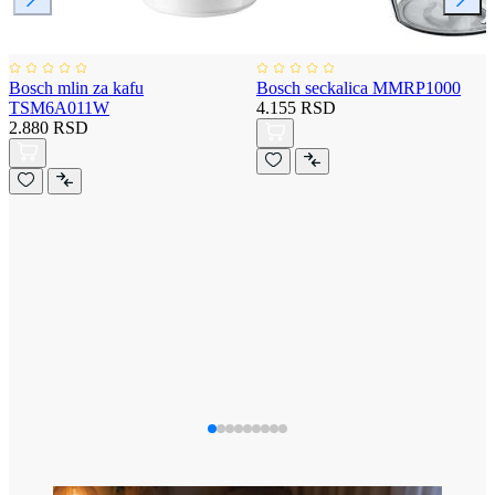
Bosch mlin za kafu
Bosch seckalica MMRP1000
TSM6A011W
4.155 RSD
2.880 RSD