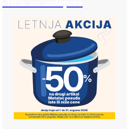
-10% na sudopere