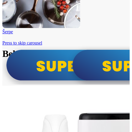
Šerpe
Press to skip carousel
Beko i Tesla super cene