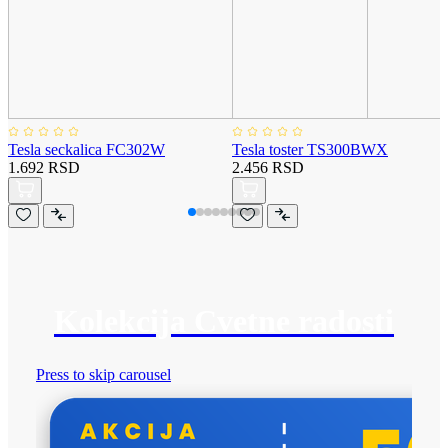
Tesla seckalica FC302W
Tesla toster TS300BWX
1.692 RSD
2.456 RSD
Kolekcija Cvetne radosti
Press to skip carousel