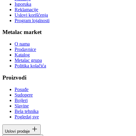
Isporuka
Reklamacije
Uslovi korišćenja
Program lojalnosti
Metalac market
O nama
Prodavnice
Katalog
Metalac grupa
Politika kolačića
Proizvodi
Posuđe
Sudopere
Bojleri
Slavine
Bela tehnika
Pogledaj sve
Uslovi prodaje