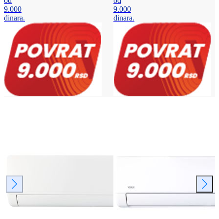
od
od
9.000
9.000
dinara.
dinara.