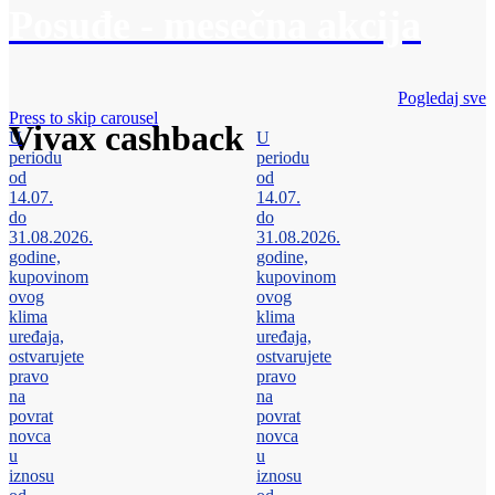
Posuđe - mesečna akcija
Pogledaj sve
Press to skip carousel
Vivax cashback
U
U
periodu
periodu
od
od
14.07.
14.07.
do
do
31.08.2026.
31.08.2026.
godine,
godine,
kupovinom
kupovinom
ovog
ovog
klima
klima
uređaja,
uređaja,
ostvarujete
ostvarujete
pravo
pravo
na
na
povrat
povrat
novca
novca
u
u
iznosu
iznosu