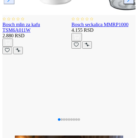
Bosch mlin za kafu
Bosch seckalica MMRP1000
TSM6A011W
4.155 RSD
2.880 RSD