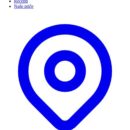
Recepti
Naše priče