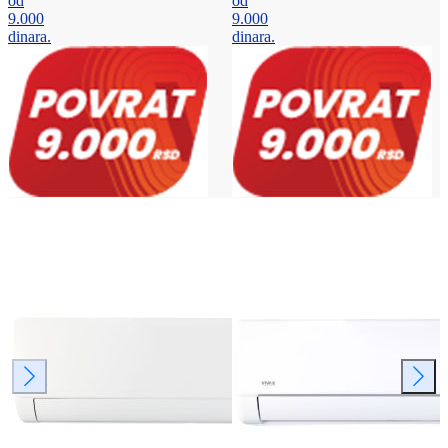
od
od
9.000
9.000
dinara.
dinara.