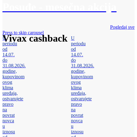
Posuđe - mesečna akcija
Pogledaj sve
Press to skip carousel
Vivax cashback
U
U
periodu
periodu
od
od
14.07.
14.07.
do
do
31.08.2026.
31.08.2026.
godine,
godine,
kupovinom
kupovinom
ovog
ovog
klima
klima
uređaja,
uređaja,
ostvarujete
ostvarujete
pravo
pravo
na
na
povrat
povrat
novca
novca
u
u
iznosu
iznosu