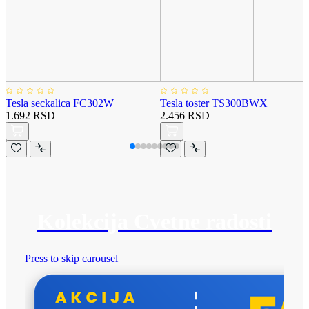
Tesla seckalica FC302W
Tesla toster TS300BWX
1.692 RSD
2.456 RSD
Kolekcija Cvetne radosti
Press to skip carousel