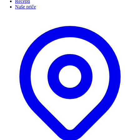
Recepti
Naše priče