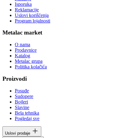
Isporuka
Reklamacije
Uslovi korišćenja
Program lojalnosti
Metalac market
O nama
Prodavnice
Katalog
Metalac grupa
Politika kolačića
Proizvodi
Posuđe
Sudopere
Bojleri
Slavine
Bela tehnika
Pogledaj sve
Uslovi prodaje