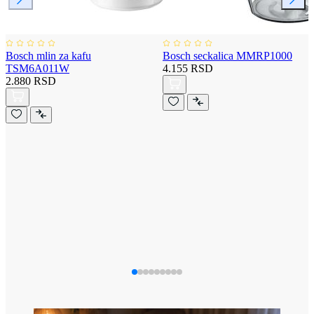
Bosch mlin za kafu
Bosch seckalica MMRP1000
TSM6A011W
4.155 RSD
2.880 RSD