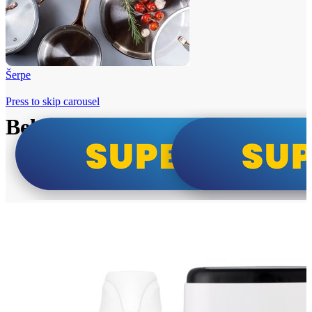
Šerpe
Press to skip carousel
Beko i Tesla super cene