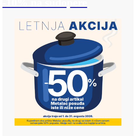
-10% na sudopere