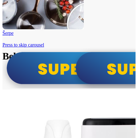
Šerpe
Press to skip carousel
Beko i Tesla super cene