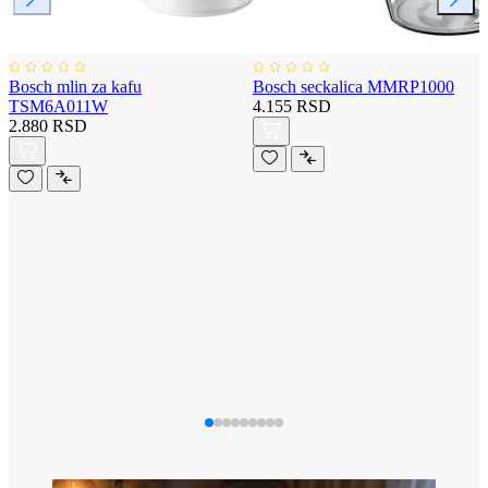
Bosch mlin za kafu
Bosch seckalica MMRP1000
TSM6A011W
4.155 RSD
2.880 RSD