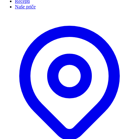
Recepti
Naše priče