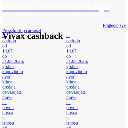
Posuđe - mesečna akcija
Pogledaj sve
Press to skip carousel
Vivax cashback
U
U
periodu
periodu
od
od
14.07.
14.07.
do
do
31.08.2026.
31.08.2026.
godine,
godine,
kupovinom
kupovinom
ovog
ovog
klima
klima
uređaja,
uređaja,
ostvarujete
ostvarujete
pravo
pravo
na
na
povrat
povrat
novca
novca
u
u
iznosu
iznosu