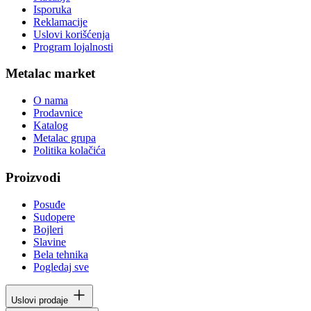
Isporuka
Reklamacije
Uslovi korišćenja
Program lojalnosti
Metalac market
O nama
Prodavnice
Katalog
Metalac grupa
Politika kolačića
Proizvodi
Posuđe
Sudopere
Bojleri
Slavine
Bela tehnika
Pogledaj sve
Uslovi prodaje