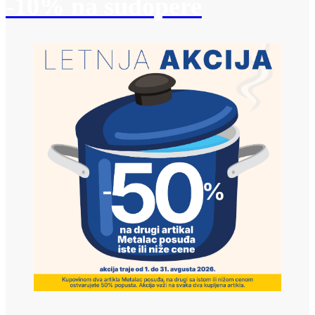
-10% na sudopere