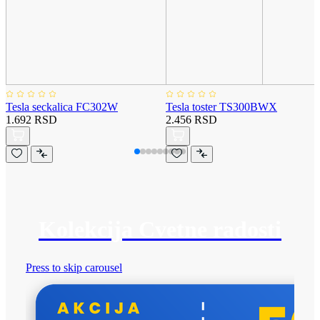
Tesla seckalica FC302W
Tesla toster TS300BWX
1.692 RSD
2.456 RSD
Kolekcija Cvetne radosti
Press to skip carousel