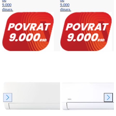
od
od
9.000
9.000
dinara.
dinara.