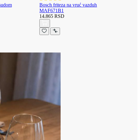
osudom
Bosch friteza na vruć vazduh
MAF671B1
14.865 RSD