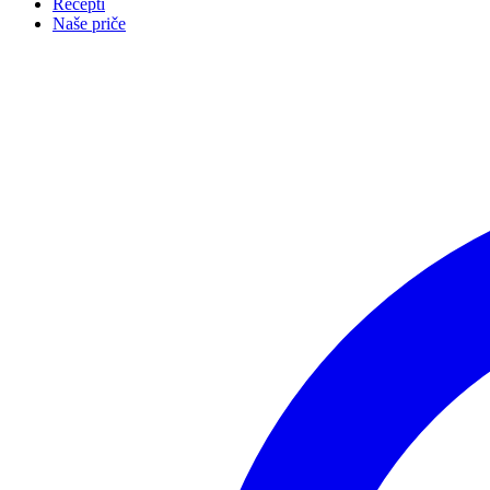
Recepti
Naše priče