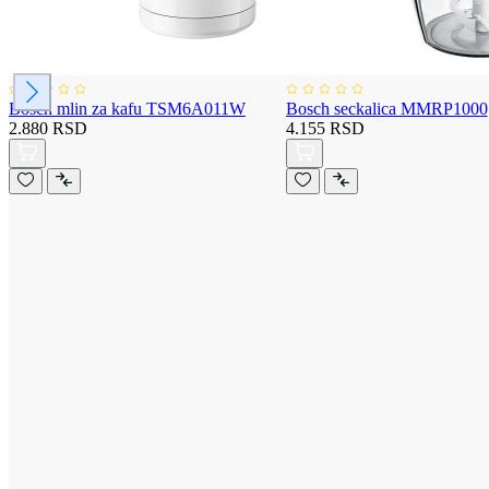
Bosch mlin za kafu TSM6A011W
Bosch seckalica MMRP1000
2.880 RSD
4.155 RSD