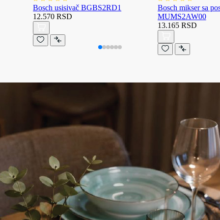
Bosch usisivač BGBS2RD1
Bosch mikser sa p
12.570 RSD
MUMS2AW00
13.165 RSD