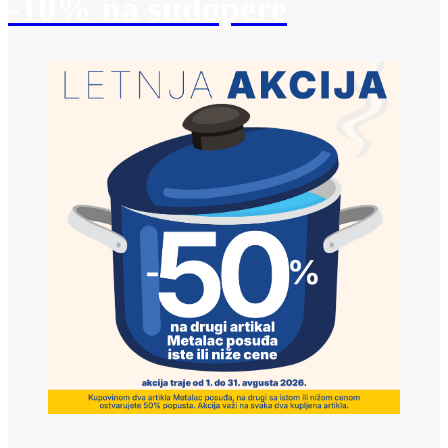
-10% na sudopere