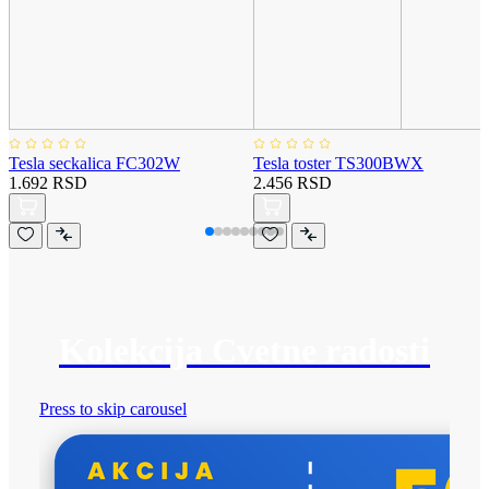
Tesla seckalica FC302W
Tesla toster TS300BWX
1.692 RSD
2.456 RSD
Kolekcija Cvetne radosti
Press to skip carousel