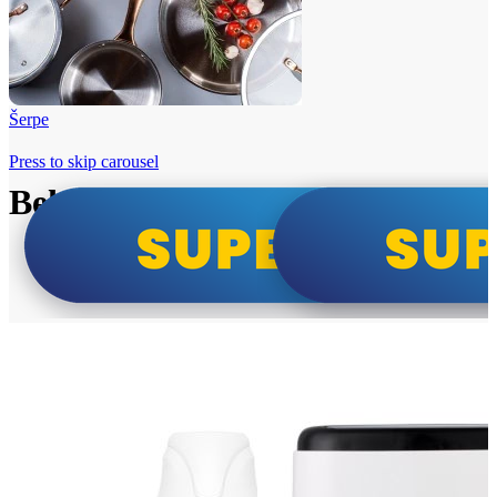
Šerpe
Press to skip carousel
Beko i Tesla super cene