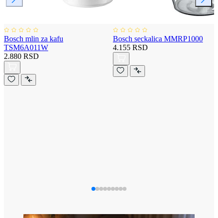
Bosch mlin za kafu
Bosch seckalica MMRP1000
TSM6A011W
4.155 RSD
2.880 RSD