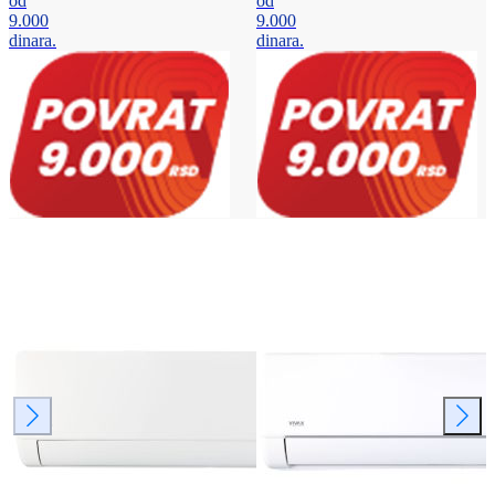
od
od
9.000
9.000
dinara.
dinara.