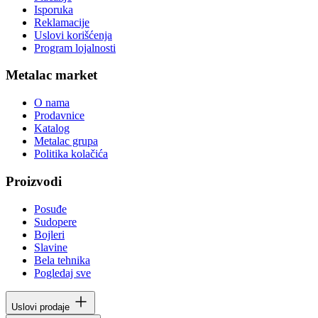
Isporuka
Reklamacije
Uslovi korišćenja
Program lojalnosti
Metalac market
O nama
Prodavnice
Katalog
Metalac grupa
Politika kolačića
Proizvodi
Posuđe
Sudopere
Bojleri
Slavine
Bela tehnika
Pogledaj sve
Uslovi prodaje