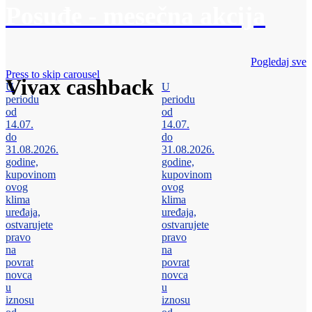
Posuđe - mesečna akcija
Pogledaj sve
Press to skip carousel
Vivax cashback
U
U
periodu
periodu
od
od
14.07.
14.07.
do
do
31.08.2026.
31.08.2026.
godine,
godine,
kupovinom
kupovinom
ovog
ovog
klima
klima
uređaja,
uređaja,
ostvarujete
ostvarujete
pravo
pravo
na
na
povrat
povrat
novca
novca
u
u
iznosu
iznosu