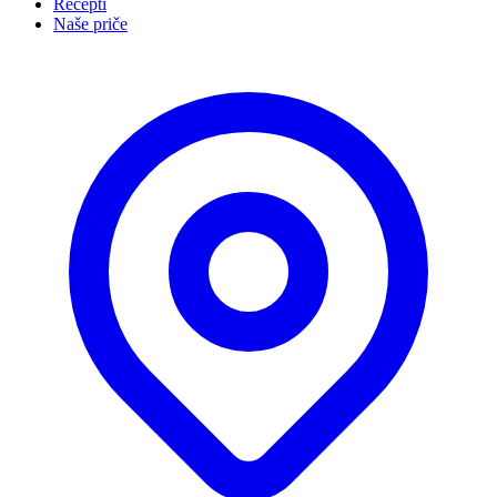
Recepti
Naše priče