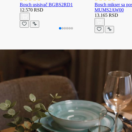
Bosch usisivač BGBS2RD1
Bosch mikser sa p
12.570 RSD
MUMS2AW00
13.165 RSD