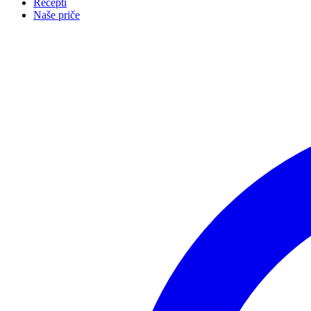
Recepti
Naše priče