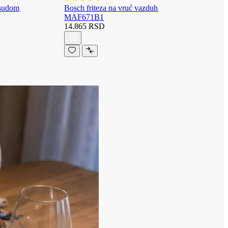
osudom
Bosch friteza na vruć vazduh
MAF671B1
14.865 RSD