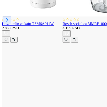
Bosch mlin za kafu TSM6A011W
Bosch seckalica MMRP1000
2.880 RSD
4.155 RSD