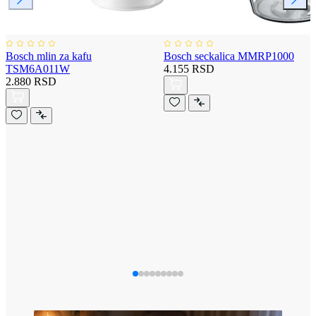
Bosch mlin za kafu
Bosch seckalica MMRP1000
TSM6A011W
4.155 RSD
2.880 RSD