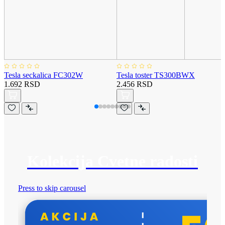
Tesla seckalica FC302W
Tesla toster TS300BWX
1.692 RSD
2.456 RSD
Kolekcija Cvetne radosti
Press to skip carousel