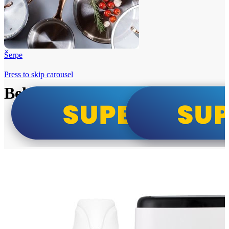
Šerpe
Press to skip carousel
Beko i Tesla super cene