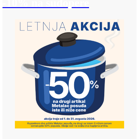
-10% na sudopere