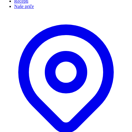
Recepti
Naše priče