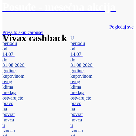
Posuđe - mesečna akcija
Pogledaj sve
Press to skip carousel
Vivax cashback
U
U
periodu
periodu
od
od
14.07.
14.07.
do
do
31.08.2026.
31.08.2026.
godine,
godine,
kupovinom
kupovinom
ovog
ovog
klima
klima
uređaja,
uređaja,
ostvarujete
ostvarujete
pravo
pravo
na
na
povrat
povrat
novca
novca
u
u
iznosu
iznosu