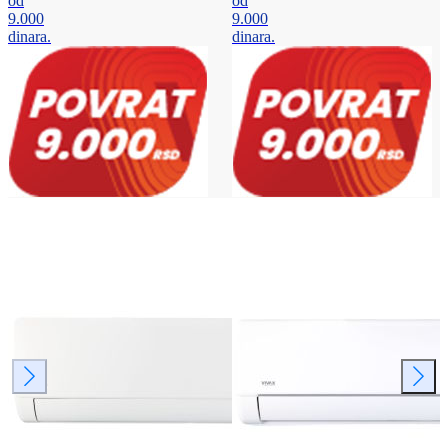
od
od
9.000
9.000
dinara.
dinara.