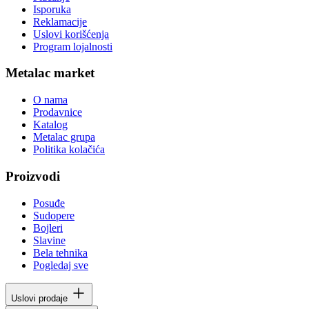
Isporuka
Reklamacije
Uslovi korišćenja
Program lojalnosti
Metalac market
O nama
Prodavnice
Katalog
Metalac grupa
Politika kolačića
Proizvodi
Posuđe
Sudopere
Bojleri
Slavine
Bela tehnika
Pogledaj sve
Uslovi prodaje