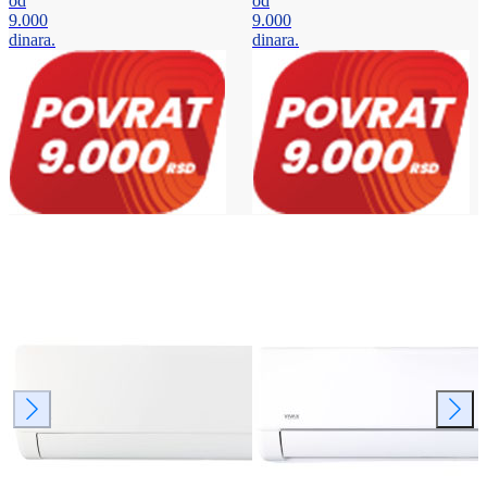
od
od
9.000
9.000
dinara.
dinara.