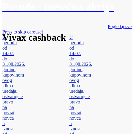
Posuđe - mesečna akcija
Pogledaj sve
Press to skip carousel
Vivax cashback
U
U
periodu
periodu
od
od
14.07.
14.07.
do
do
31.08.2026.
31.08.2026.
godine,
godine,
kupovinom
kupovinom
ovog
ovog
klima
klima
uređaja,
uređaja,
ostvarujete
ostvarujete
pravo
pravo
na
na
povrat
povrat
novca
novca
u
u
iznosu
iznosu