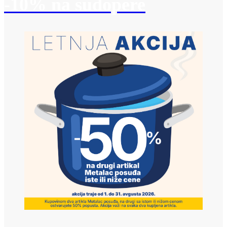
-10% na sudopere