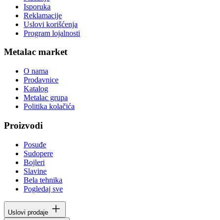
Isporuka
Reklamacije
Uslovi korišćenja
Program lojalnosti
Metalac market
O nama
Prodavnice
Katalog
Metalac grupa
Politika kolačića
Proizvodi
Posuđe
Sudopere
Bojleri
Slavine
Bela tehnika
Pogledaj sve
Uslovi prodaje