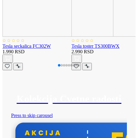
Tesla seckalica FC302W
Tesla toster TS300BWX
1.990 RSD
2.990 RSD
Kolekcija Cvetne radosti
Press to skip carousel