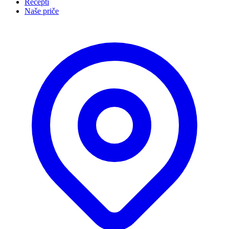
Recepti
Naše priče