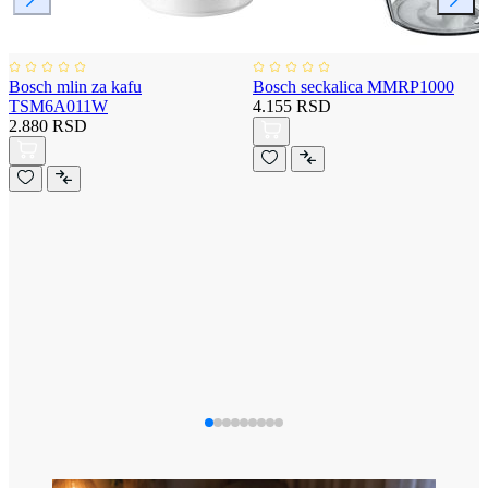
Bosch mlin za kafu
Bosch seckalica MMRP1000
TSM6A011W
4.155 RSD
2.880 RSD