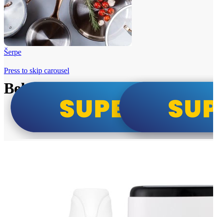
Šerpe
Press to skip carousel
Beko i Tesla super cene