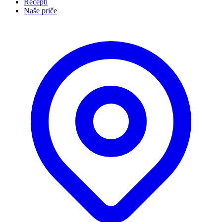
Recepti
Naše priče