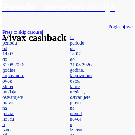
Posuđe - mesečna akcija
Pogledaj sve
Press to skip carousel
Vivax cashback
U
U
periodu
periodu
od
od
14.07.
14.07.
do
do
31.08.2026.
31.08.2026.
godine,
godine,
kupovinom
kupovinom
ovog
ovog
klima
klima
uređaja,
uređaja,
ostvarujete
ostvarujete
pravo
pravo
na
na
povrat
povrat
novca
novca
u
u
iznosu
iznosu