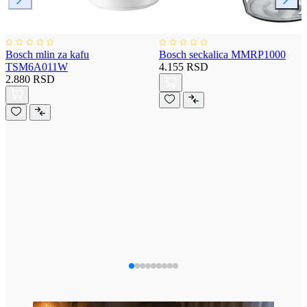
Bosch mlin za kafu
Bosch seckalica MMRP1000
TSM6A011W
4.155 RSD
2.880 RSD