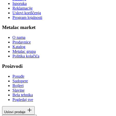
Isporuka
Reklamacije
Uslovi korišćenja
Program lojalnosti
Metalac market
O nama
Prodavnice
Katalog
Metalac grupa
Politika kolačića
Proizvodi
Posuđe
Sudopere
Bojleri
Slavine
Bela tehnika
Pogledaj sve
Uslovi prodaje