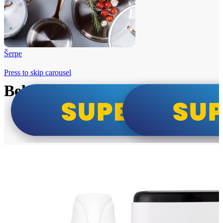
Šerpe
Press to skip carousel
Beko i Tesla super cene