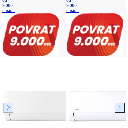
od
od
9.000
9.000
dinara.
dinara.