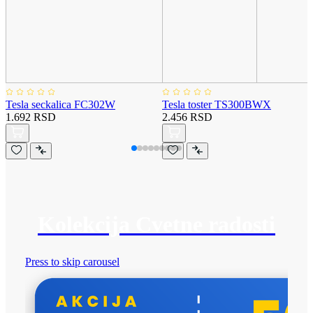
Tesla seckalica FC302W
Tesla toster TS300BWX
1.692 RSD
2.456 RSD
Kolekcija Cvetne radosti
Press to skip carousel