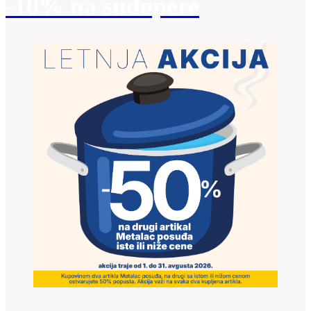
-10% na sudopere