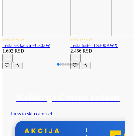
Tesla seckalica FC302W
Tesla toster TS300BWX
1.692 RSD
2.456 RSD
Kolekcija Cvetne radosti
Press to skip carousel