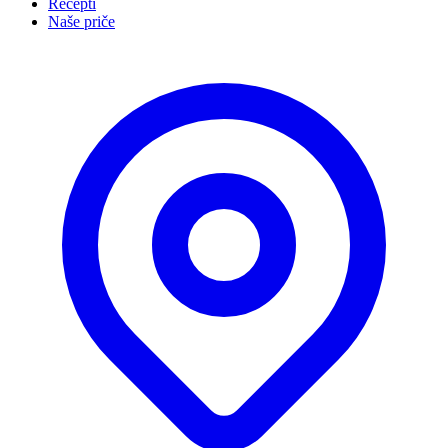
Recepti
Naše priče