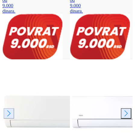
od
od
9.000
9.000
dinara.
dinara.