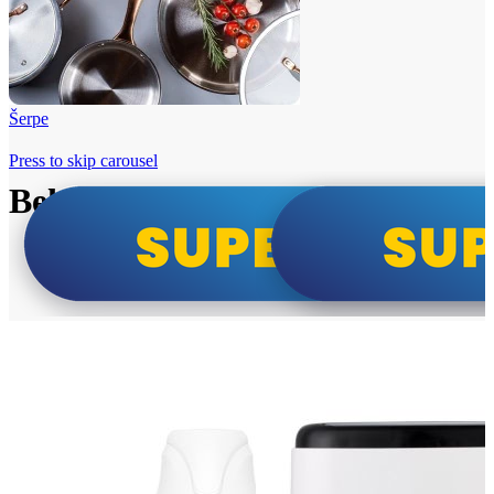
Šerpe
Press to skip carousel
Beko i Tesla super cene