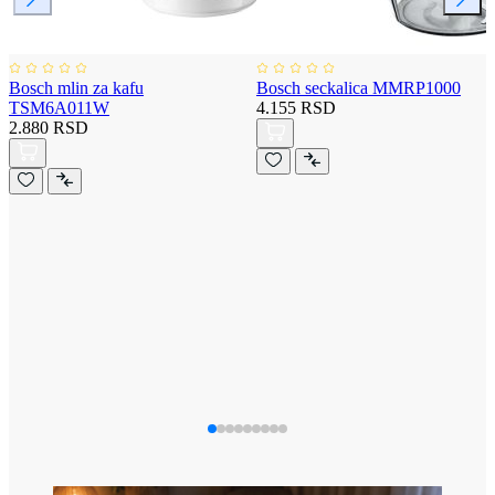
Bosch mlin za kafu
Bosch seckalica MMRP1000
TSM6A011W
4.155 RSD
2.880 RSD