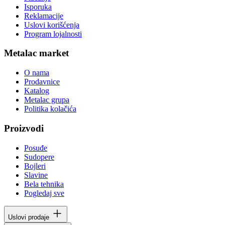
Isporuka
Reklamacije
Uslovi korišćenja
Program lojalnosti
Metalac market
O nama
Prodavnice
Katalog
Metalac grupa
Politika kolačića
Proizvodi
Posuđe
Sudopere
Bojleri
Slavine
Bela tehnika
Pogledaj sve
Uslovi prodaje