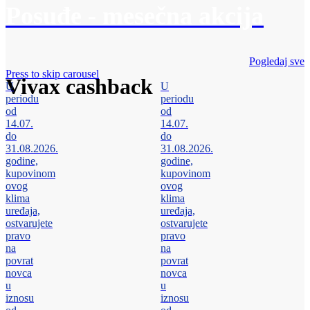
Posuđe - mesečna akcija
Pogledaj sve
Press to skip carousel
Vivax cashback
U
U
periodu
periodu
od
od
14.07.
14.07.
do
do
31.08.2026.
31.08.2026.
godine,
godine,
kupovinom
kupovinom
ovog
ovog
klima
klima
uređaja,
uređaja,
ostvarujete
ostvarujete
pravo
pravo
na
na
povrat
povrat
novca
novca
u
u
iznosu
iznosu