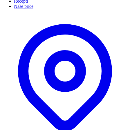
Recepti
Naše priče