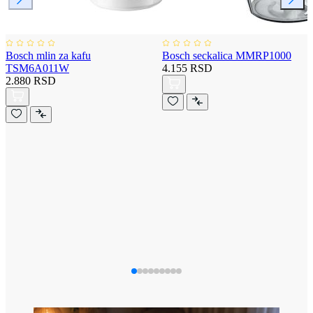
Bosch mlin za kafu
Bosch seckalica MMRP1000
TSM6A011W
4.155 RSD
2.880 RSD