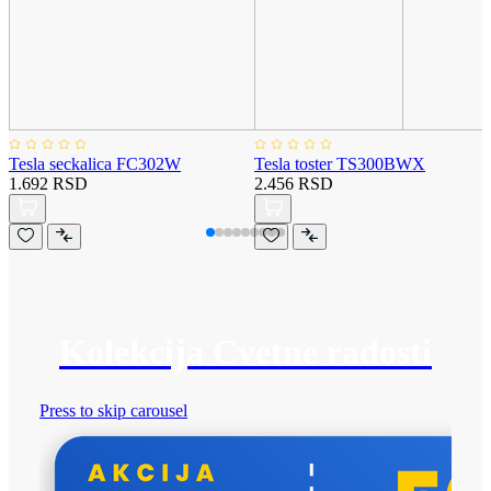
Tesla seckalica FC302W
Tesla toster TS300BWX
1.692 RSD
2.456 RSD
Kolekcija Cvetne radosti
Press to skip carousel