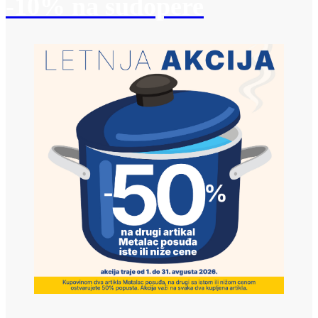
-10% na sudopere