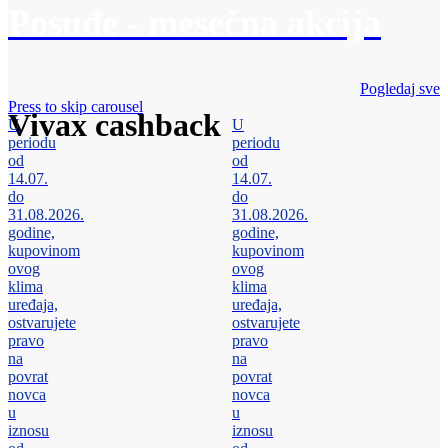
Posuđe - mesečna akcija
Pogledaj sve
Press to skip carousel
Vivax cashback
U
U
periodu
periodu
od
od
14.07.
14.07.
do
do
31.08.2026.
31.08.2026.
godine,
godine,
kupovinom
kupovinom
ovog
ovog
klima
klima
uređaja,
uređaja,
ostvarujete
ostvarujete
pravo
pravo
na
na
povrat
povrat
novca
novca
u
u
iznosu
iznosu