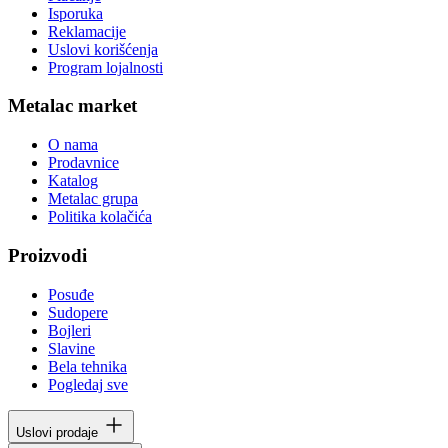
Isporuka
Reklamacije
Uslovi korišćenja
Program lojalnosti
Metalac market
O nama
Prodavnice
Katalog
Metalac grupa
Politika kolačića
Proizvodi
Posuđe
Sudopere
Bojleri
Slavine
Bela tehnika
Pogledaj sve
Uslovi prodaje