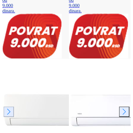
od
od
9.000
9.000
dinara.
dinara.