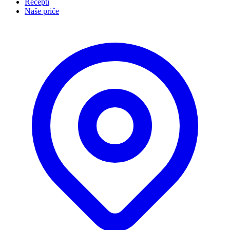
Recepti
Naše priče