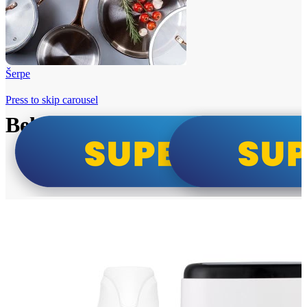
Šerpe
Press to skip carousel
Beko i Tesla super cene