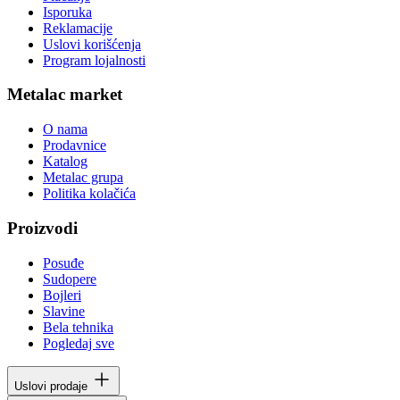
Isporuka
Reklamacije
Uslovi korišćenja
Program lojalnosti
Metalac market
O nama
Prodavnice
Katalog
Metalac grupa
Politika kolačića
Proizvodi
Posuđe
Sudopere
Bojleri
Slavine
Bela tehnika
Pogledaj sve
Uslovi prodaje