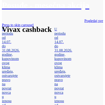
Posuđe - mesečna akcija
Pogledaj sve
Press to skip carousel
Vivax cashback
U
U
periodu
periodu
od
od
14.07.
14.07.
do
do
31.08.2026.
31.08.2026.
godine,
godine,
kupovinom
kupovinom
ovog
ovog
klima
klima
uređaja,
uređaja,
ostvarujete
ostvarujete
pravo
pravo
na
na
povrat
povrat
novca
novca
u
u
iznosu
iznosu