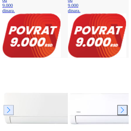
od
od
9.000
9.000
dinara.
dinara.