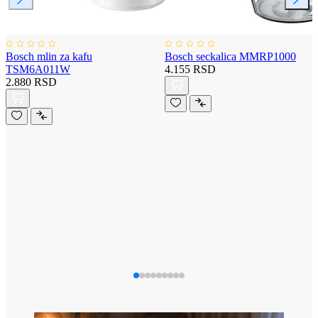
Bosch mlin za kafu
Bosch seckalica MMRP1000
TSM6A011W
4.155 RSD
2.880 RSD