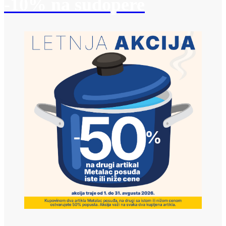
-10% na sudopere