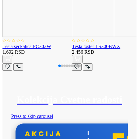
Tesla seckalica FC302W
Tesla toster TS300BWX
1.692 RSD
2.456 RSD
Kolekcija Cvetne radosti
Press to skip carousel