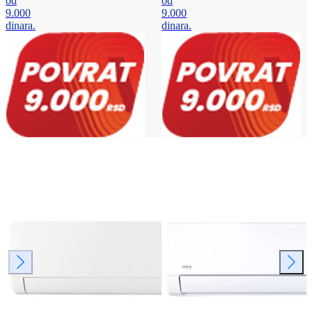
od
od
9.000
9.000
dinara.
dinara.