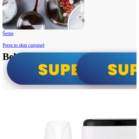
Šerpe
Press to skip carousel
Beko i Tesla super cene