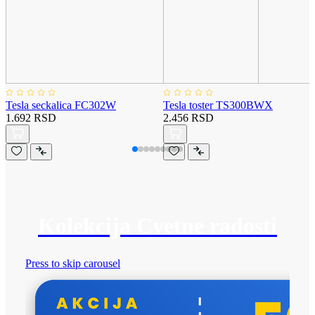
Tesla seckalica FC302W
Tesla toster TS300BWX
1.692 RSD
2.456 RSD
Kolekcija Cvetne radosti
Press to skip carousel