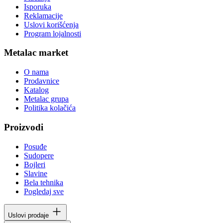
Isporuka
Reklamacije
Uslovi korišćenja
Program lojalnosti
Metalac market
O nama
Prodavnice
Katalog
Metalac grupa
Politika kolačića
Proizvodi
Posuđe
Sudopere
Bojleri
Slavine
Bela tehnika
Pogledaj sve
Uslovi prodaje