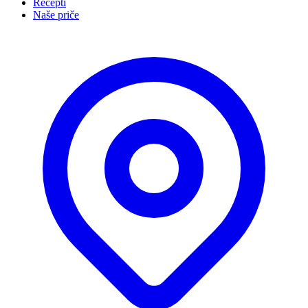
Recepti
Naše priče