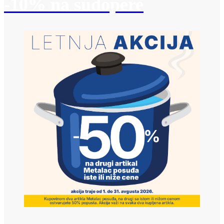
-10% na sudopere