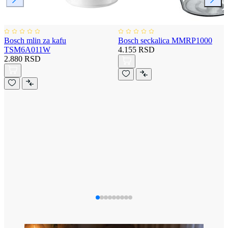
Bosch mlin za kafu
Bosch seckalica MMRP1000
TSM6A011W
4.155 RSD
2.880 RSD