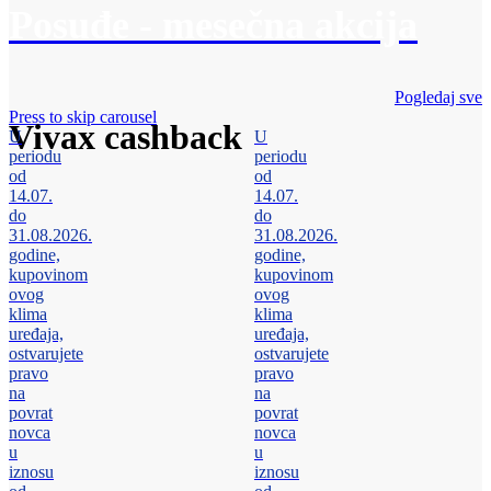
Posuđe - mesečna akcija
Pogledaj sve
Press to skip carousel
Vivax cashback
U
U
periodu
periodu
od
od
14.07.
14.07.
do
do
31.08.2026.
31.08.2026.
godine,
godine,
kupovinom
kupovinom
ovog
ovog
klima
klima
uređaja,
uređaja,
ostvarujete
ostvarujete
pravo
pravo
na
na
povrat
povrat
novca
novca
u
u
iznosu
iznosu