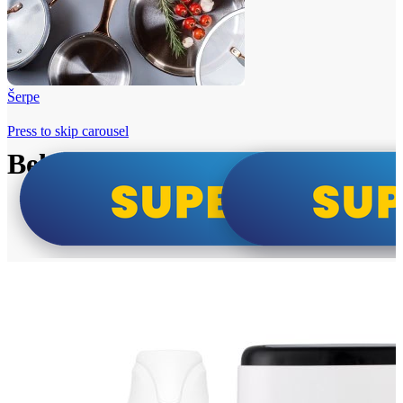
Šerpe
Press to skip carousel
Beko i Tesla super cene