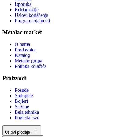
Isporuka
Reklamacije
Uslovi korišćenja
Program lojalnosti
Metalac market
O nama
Prodavnice
Katalog
Metalac grupa
Politika kolačića
Proizvodi
Posuđe
Sudopere
Bojleri
Slavine
Bela tehnika
Pogledaj sve
Uslovi prodaje