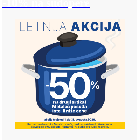
-10% na sudopere