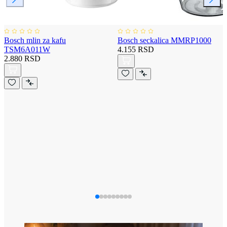
Bosch mlin za kafu
Bosch seckalica MMRP1000
TSM6A011W
4.155 RSD
2.880 RSD