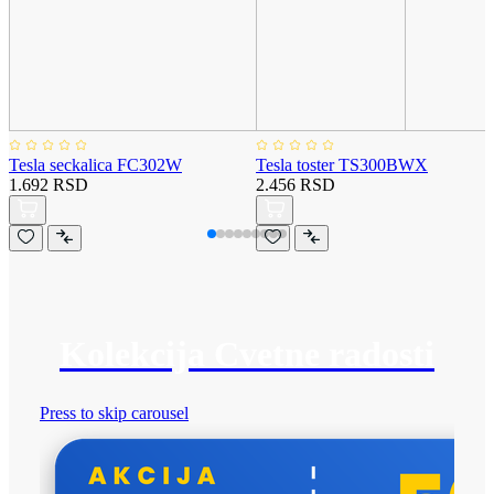
Tesla seckalica FC302W
Tesla toster TS300BWX
1.692 RSD
2.456 RSD
Kolekcija Cvetne radosti
Press to skip carousel