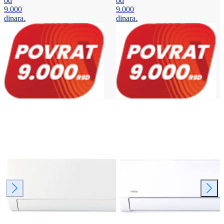
od
od
9.000
9.000
dinara.
dinara.