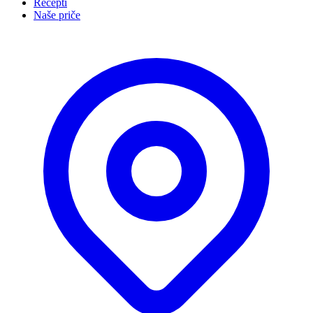
Recepti
Naše priče