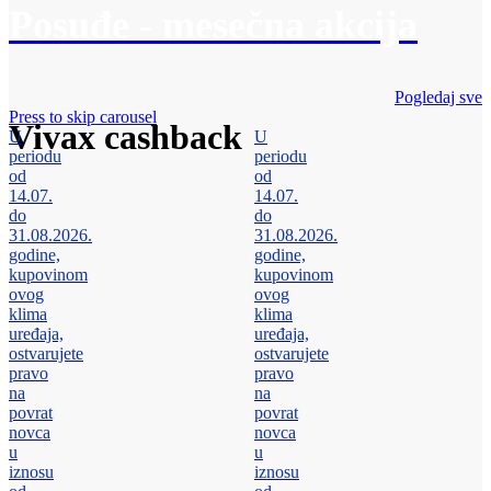
Posuđe - mesečna akcija
Pogledaj sve
Press to skip carousel
Vivax cashback
U
U
periodu
periodu
od
od
14.07.
14.07.
do
do
31.08.2026.
31.08.2026.
godine,
godine,
kupovinom
kupovinom
ovog
ovog
klima
klima
uređaja,
uređaja,
ostvarujete
ostvarujete
pravo
pravo
na
na
povrat
povrat
novca
novca
u
u
iznosu
iznosu