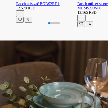
Bosch usisivač BGBS2RD1
Bosch mikser sa p
12.570 RSD
MUMS2AW00
13.165 RSD