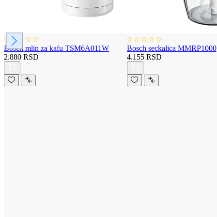
Bosch mlin za kafu TSM6A011W
Bosch seckalica MMRP1000
2.880 RSD
4.155 RSD