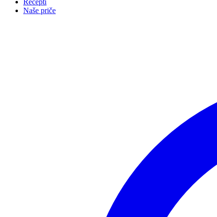
Recepti
Naše priče