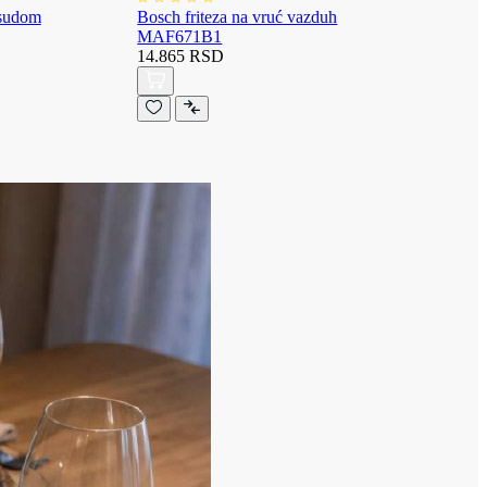
osudom
Bosch friteza na vruć vazduh
MAF671B1
14.865 RSD