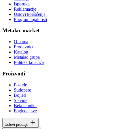
Isporuka
Reklamacije
Uslovi korišćenja
Program lojalnosti
Metalac market
O nama
Prodavnice
Katalog
Metalac grupa
Politika kolačića
Proizvodi
Posuđe
Sudopere
Bojleri
Slavine
Bela tehnika
Pogledaj sve
Uslovi prodaje