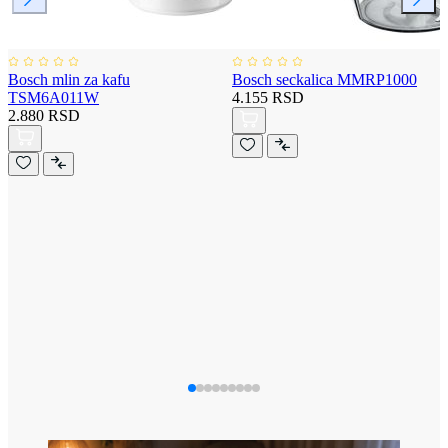
Bosch mlin za kafu
Bosch seckalica MMRP1000
TSM6A011W
4.155 RSD
2.880 RSD