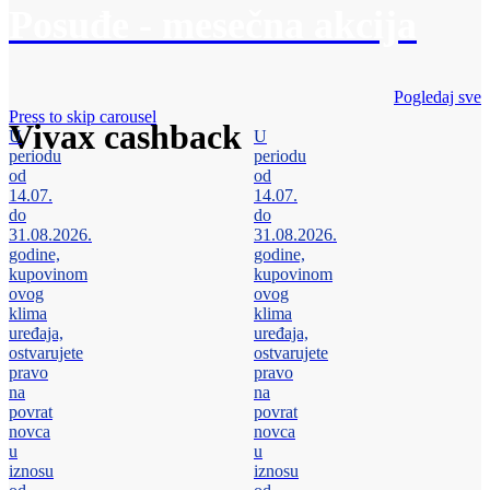
Posuđe - mesečna akcija
Pogledaj sve
Press to skip carousel
Vivax cashback
U
U
periodu
periodu
od
od
14.07.
14.07.
do
do
31.08.2026.
31.08.2026.
godine,
godine,
kupovinom
kupovinom
ovog
ovog
klima
klima
uređaja,
uređaja,
ostvarujete
ostvarujete
pravo
pravo
na
na
povrat
povrat
novca
novca
u
u
iznosu
iznosu