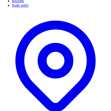
Recepti
Naše priče