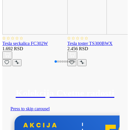
Tesla seckalica FC302W
Tesla toster TS300BWX
1.692 RSD
2.456 RSD
Kolekcija Cvetne radosti
Press to skip carousel