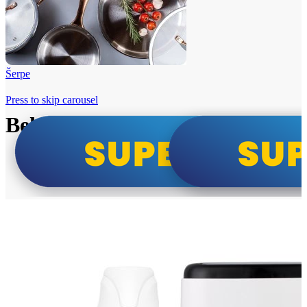
Šerpe
Press to skip carousel
Beko i Tesla super cene