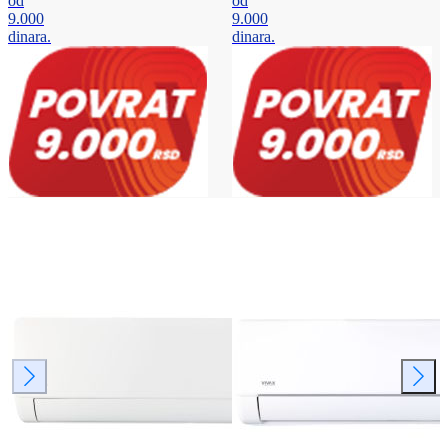
od
od
9.000
9.000
dinara.
dinara.