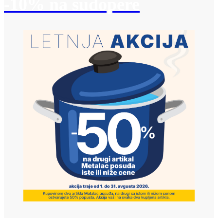
-10% na sudopere