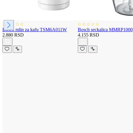
Bosch mlin za kafu TSM6A011W
Bosch seckalica MMRP1000
2.880 RSD
4.155 RSD