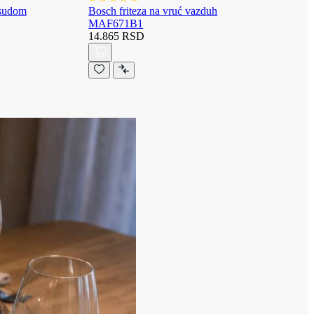
osudom
Bosch friteza na vruć vazduh
MAF671B1
14.865 RSD