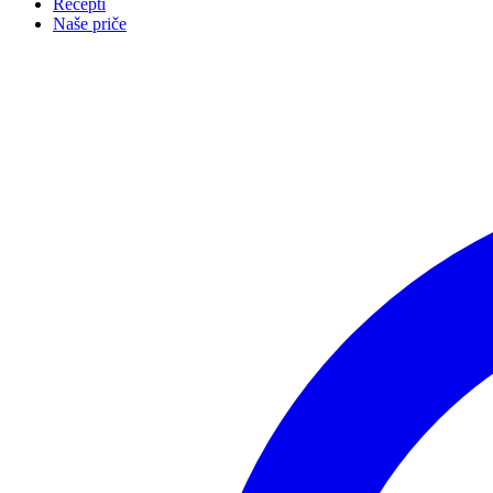
Recepti
Naše priče