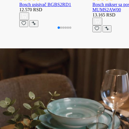
Bosch usisivač BGBS2RD1
Bosch mikser sa p
12.570 RSD
MUMS2AW00
13.165 RSD