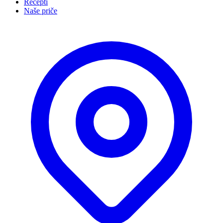
Recepti
Naše priče