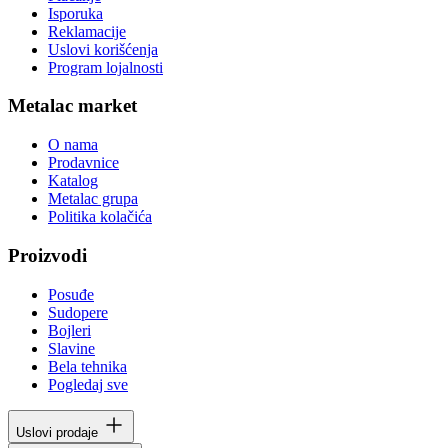
Isporuka
Reklamacije
Uslovi korišćenja
Program lojalnosti
Metalac market
O nama
Prodavnice
Katalog
Metalac grupa
Politika kolačića
Proizvodi
Posuđe
Sudopere
Bojleri
Slavine
Bela tehnika
Pogledaj sve
Uslovi prodaje