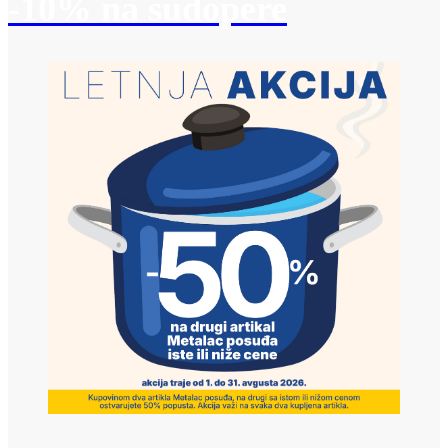
-10% na sudopere