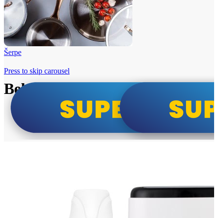
Šerpe
Press to skip carousel
Beko i Tesla super cene