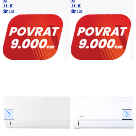
od
od
9.000
9.000
dinara.
dinara.