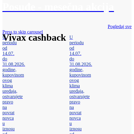
Posuđe - mesečna akcija
Pogledaj sve
Press to skip carousel
Vivax cashback
U
U
periodu
periodu
od
od
14.07.
14.07.
do
do
31.08.2026.
31.08.2026.
godine,
godine,
kupovinom
kupovinom
ovog
ovog
klima
klima
uređaja,
uređaja,
ostvarujete
ostvarujete
pravo
pravo
na
na
povrat
povrat
novca
novca
u
u
iznosu
iznosu