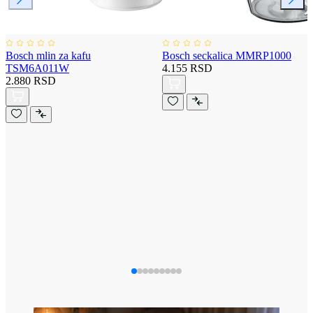
Bosch mlin za kafu
Bosch seckalica MMRP1000
TSM6A011W
4.155 RSD
2.880 RSD