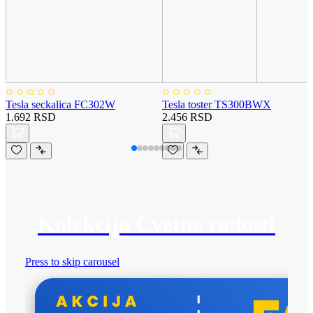
Tesla seckalica FC302W
Tesla toster TS300BWX
1.692 RSD
2.456 RSD
Kolekcija Cvetne radosti
Press to skip carousel