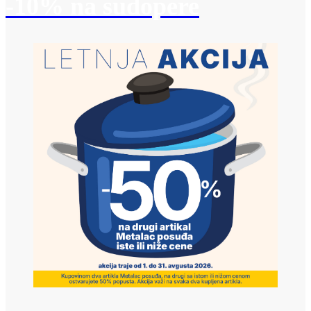
-10% na sudopere