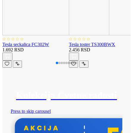
Tesla seckalica FC302W
Tesla toster TS300BWX
1.692 RSD
2.456 RSD
Kolekcija Cvetne radosti
Press to skip carousel