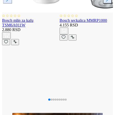
Bosch mlin za kafu
Bosch seckalica MMRP1000
TSM6A011W
4.155 RSD
2.880 RSD