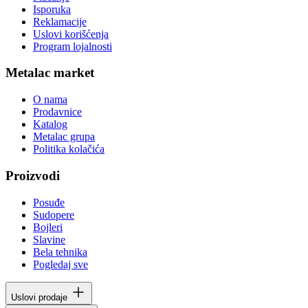
Isporuka
Reklamacije
Uslovi korišćenja
Program lojalnosti
Metalac market
O nama
Prodavnice
Katalog
Metalac grupa
Politika kolačića
Proizvodi
Posuđe
Sudopere
Bojleri
Slavine
Bela tehnika
Pogledaj sve
Uslovi prodaje