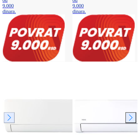
od
od
9.000
9.000
dinara.
dinara.