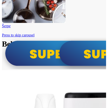
Šerpe
Press to skip carousel
Beko i Tesla super cene