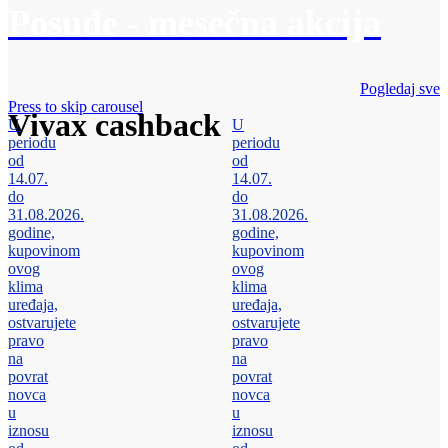
Posuđe - mesečna akcija
Pogledaj sve
Press to skip carousel
Vivax cashback
U
U
periodu
periodu
od
od
14.07.
14.07.
do
do
31.08.2026.
31.08.2026.
godine,
godine,
kupovinom
kupovinom
ovog
ovog
klima
klima
uređaja,
uređaja,
ostvarujete
ostvarujete
pravo
pravo
na
na
povrat
povrat
novca
novca
u
u
iznosu
iznosu