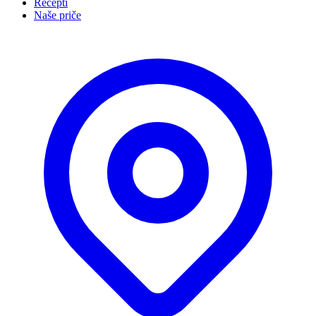
Recepti
Naše priče