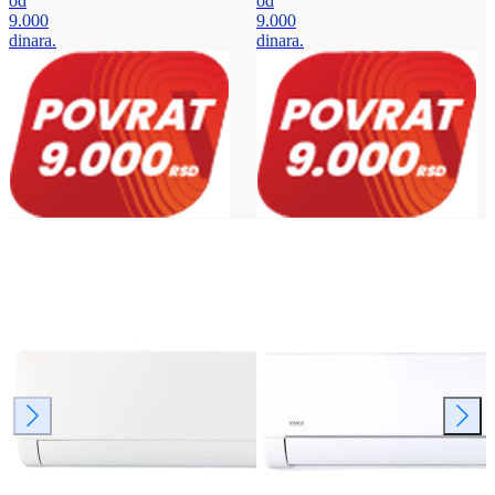
od
od
9.000
9.000
dinara.
dinara.