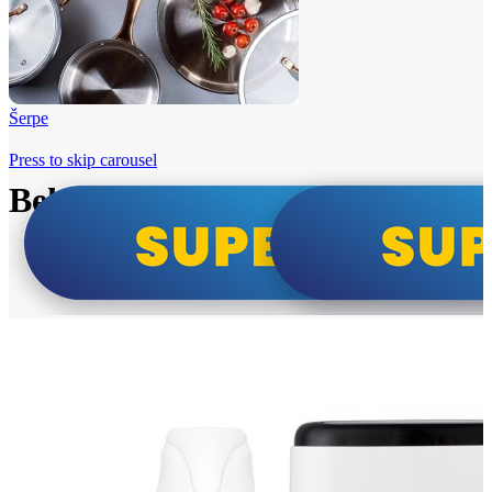
Šerpe
Press to skip carousel
Beko i Tesla super cene