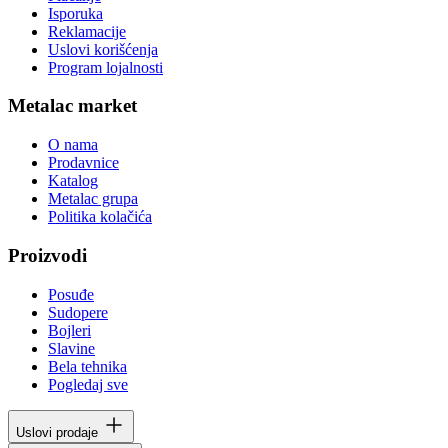
Isporuka
Reklamacije
Uslovi korišćenja
Program lojalnosti
Metalac market
O nama
Prodavnice
Katalog
Metalac grupa
Politika kolačića
Proizvodi
Posuđe
Sudopere
Bojleri
Slavine
Bela tehnika
Pogledaj sve
Uslovi prodaje