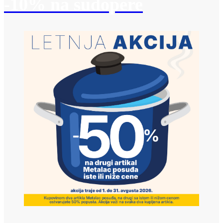
-10% na sudopere