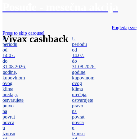
Posuđe - mesečna akcija
Pogledaj sve
Press to skip carousel
Vivax cashback
U
U
periodu
periodu
od
od
14.07.
14.07.
do
do
31.08.2026.
31.08.2026.
godine,
godine,
kupovinom
kupovinom
ovog
ovog
klima
klima
uređaja,
uređaja,
ostvarujete
ostvarujete
pravo
pravo
na
na
povrat
povrat
novca
novca
u
u
iznosu
iznosu