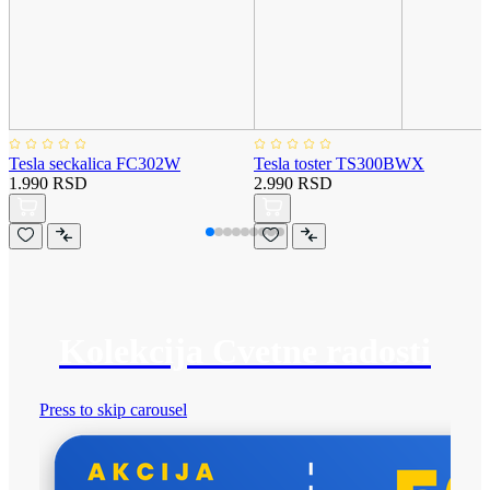
Tesla seckalica FC302W
Tesla toster TS300BWX
1.990 RSD
2.990 RSD
Kolekcija Cvetne radosti
Press to skip carousel