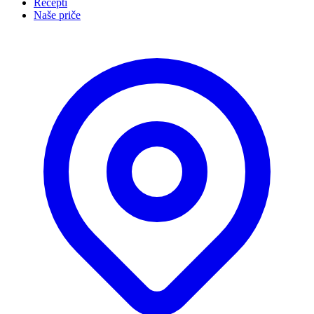
Recepti
Naše priče