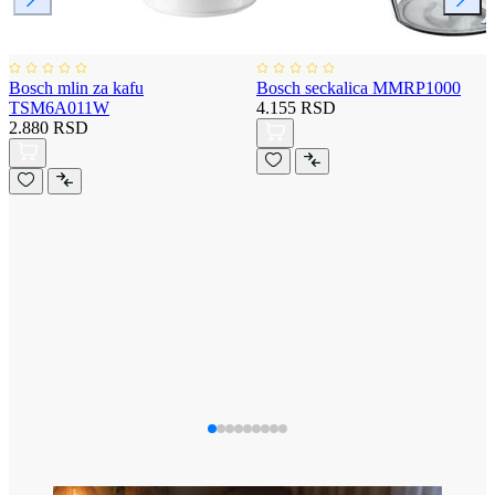
Bosch mlin za kafu
Bosch seckalica MMRP1000
TSM6A011W
4.155 RSD
2.880 RSD