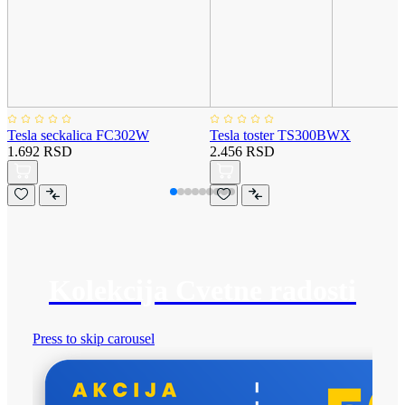
Tesla seckalica FC302W
Tesla toster TS300BWX
1.692 RSD
2.456 RSD
Kolekcija Cvetne radosti
Press to skip carousel