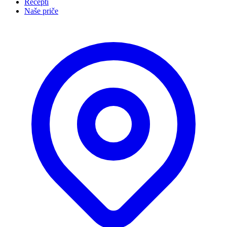
Recepti
Naše priče