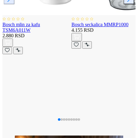
Bosch mlin za kafu
Bosch seckalica MMRP1000
TSM6A011W
4.155 RSD
2.880 RSD