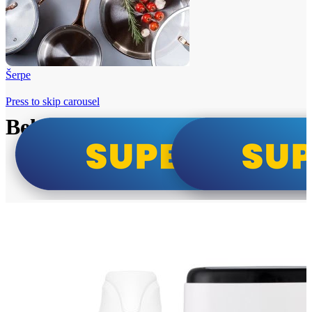
Šerpe
Press to skip carousel
Beko i Tesla super cene