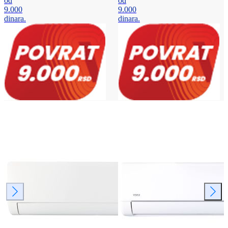
od
od
9.000
9.000
dinara.
dinara.