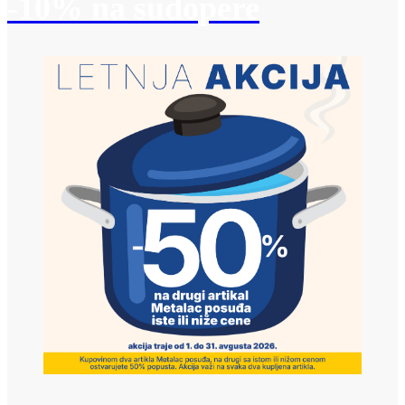
-10% na sudopere