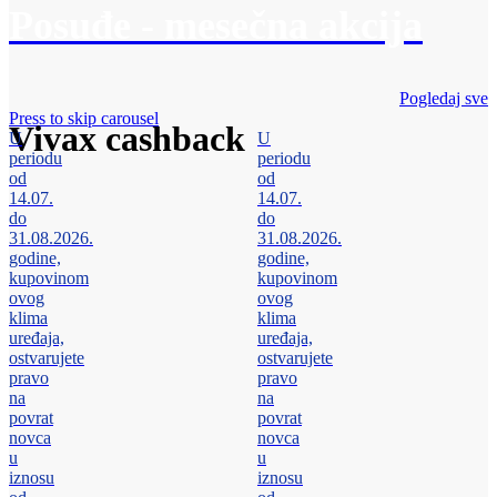
Posuđe - mesečna akcija
Pogledaj sve
Press to skip carousel
Vivax cashback
U
U
periodu
periodu
od
od
14.07.
14.07.
do
do
31.08.2026.
31.08.2026.
godine,
godine,
kupovinom
kupovinom
ovog
ovog
klima
klima
uređaja,
uređaja,
ostvarujete
ostvarujete
pravo
pravo
na
na
povrat
povrat
novca
novca
u
u
iznosu
iznosu