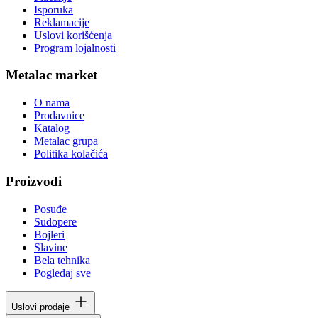
Isporuka
Reklamacije
Uslovi korišćenja
Program lojalnosti
Metalac market
O nama
Prodavnice
Katalog
Metalac grupa
Politika kolačića
Proizvodi
Posuđe
Sudopere
Bojleri
Slavine
Bela tehnika
Pogledaj sve
Uslovi prodaje