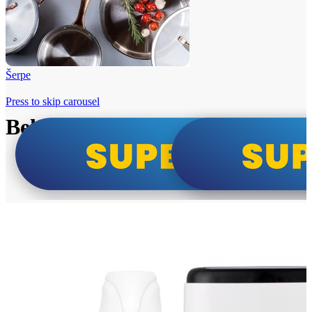
Šerpe
Press to skip carousel
Beko i Tesla super cene