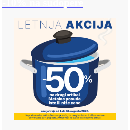
-10% na sudopere