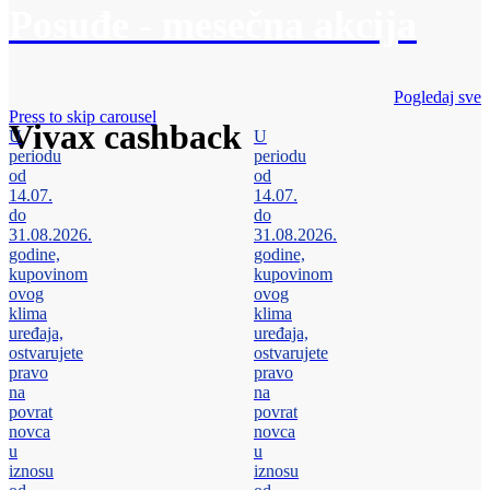
Posuđe - mesečna akcija
Pogledaj sve
Press to skip carousel
Vivax cashback
U
U
periodu
periodu
od
od
14.07.
14.07.
do
do
31.08.2026.
31.08.2026.
godine,
godine,
kupovinom
kupovinom
ovog
ovog
klima
klima
uređaja,
uređaja,
ostvarujete
ostvarujete
pravo
pravo
na
na
povrat
povrat
novca
novca
u
u
iznosu
iznosu