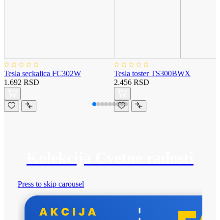
Tesla seckalica FC302W
Tesla toster TS300BWX
1.692 RSD
2.456 RSD
Kolekcija Cvetne radosti
Press to skip carousel