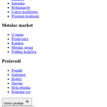
Isporuka
Reklamacije
Uslovi korišćenja
Program lojalnosti
Metalac market
O nama
Prodavnice
Katalog
Metalac grupa
Politika kolačića
Proizvodi
Posuđe
Sudopere
Bojleri
Slavine
Bela tehnika
Pogledaj sve
Uslovi prodaje