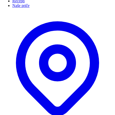
Recepti
Naše priče