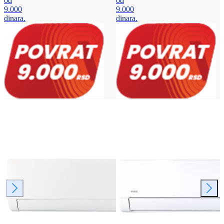
od
od
9.000
9.000
dinara.
dinara.