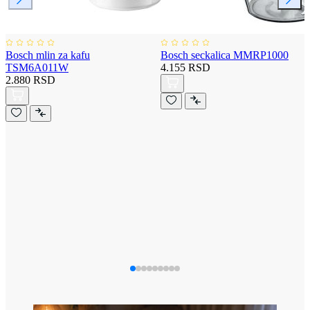
Bosch mlin za kafu
Bosch seckalica MMRP1000
TSM6A011W
4.155 RSD
2.880 RSD