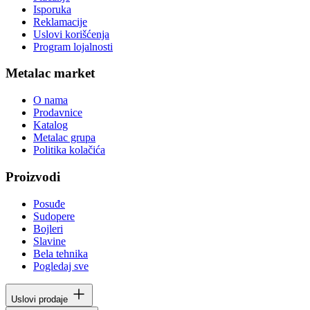
Isporuka
Reklamacije
Uslovi korišćenja
Program lojalnosti
Metalac market
O nama
Prodavnice
Katalog
Metalac grupa
Politika kolačića
Proizvodi
Posuđe
Sudopere
Bojleri
Slavine
Bela tehnika
Pogledaj sve
Uslovi prodaje