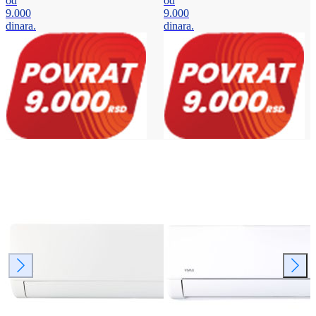
od
od
9.000
9.000
dinara.
dinara.