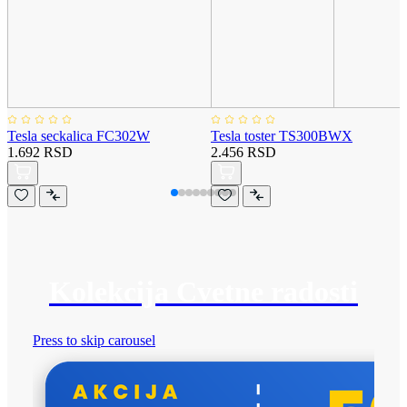
Tesla seckalica FC302W
Tesla toster TS300BWX
1.692 RSD
2.456 RSD
Kolekcija Cvetne radosti
Press to skip carousel