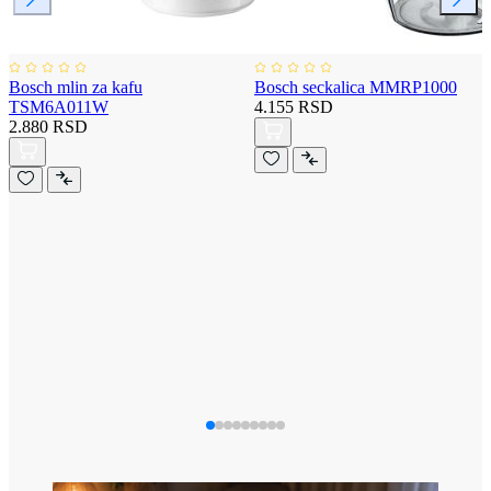
Bosch mlin za kafu
Bosch seckalica MMRP1000
TSM6A011W
4.155 RSD
2.880 RSD