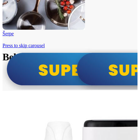
Šerpe
Press to skip carousel
Beko i Tesla super cene