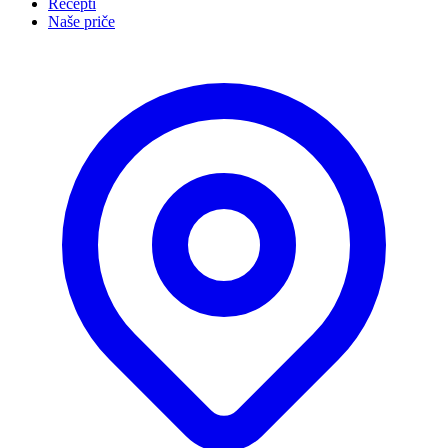
Recepti
Naše priče