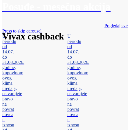
Posuđe - mesečna akcija
Pogledaj sve
Press to skip carousel
Vivax cashback
U
U
periodu
periodu
od
od
14.07.
14.07.
do
do
31.08.2026.
31.08.2026.
godine,
godine,
kupovinom
kupovinom
ovog
ovog
klima
klima
uređaja,
uređaja,
ostvarujete
ostvarujete
pravo
pravo
na
na
povrat
povrat
novca
novca
u
u
iznosu
iznosu