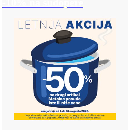
-10% na sudopere