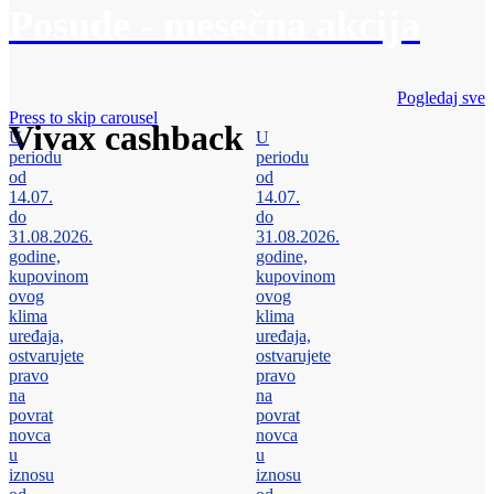
Posuđe - mesečna akcija
Pogledaj sve
Press to skip carousel
Vivax cashback
U
U
periodu
periodu
od
od
14.07.
14.07.
do
do
31.08.2026.
31.08.2026.
godine,
godine,
kupovinom
kupovinom
ovog
ovog
klima
klima
uređaja,
uređaja,
ostvarujete
ostvarujete
pravo
pravo
na
na
povrat
povrat
novca
novca
u
u
iznosu
iznosu