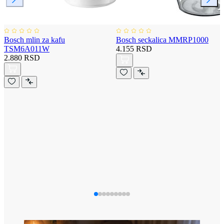
Bosch mlin za kafu
Bosch seckalica MMRP1000
TSM6A011W
4.155 RSD
2.880 RSD