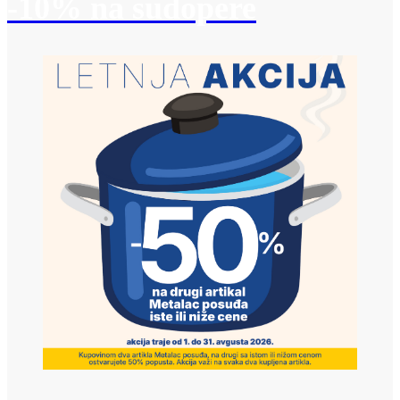
-10% na sudopere