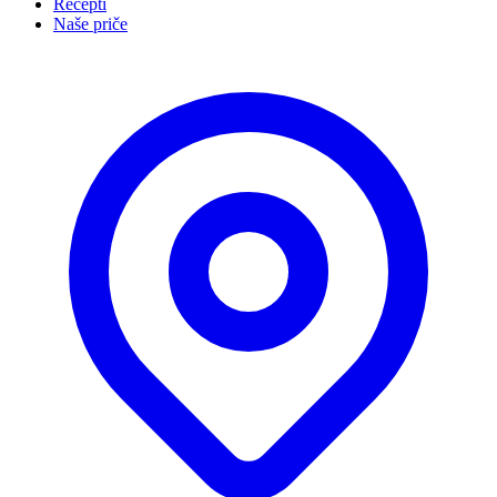
Recepti
Naše priče