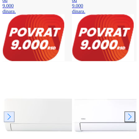
od
od
9.000
9.000
dinara.
dinara.