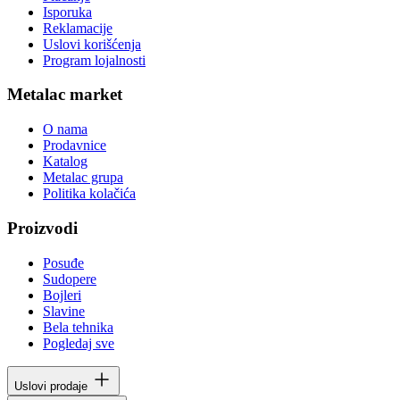
Isporuka
Reklamacije
Uslovi korišćenja
Program lojalnosti
Metalac market
O nama
Prodavnice
Katalog
Metalac grupa
Politika kolačića
Proizvodi
Posuđe
Sudopere
Bojleri
Slavine
Bela tehnika
Pogledaj sve
Uslovi prodaje