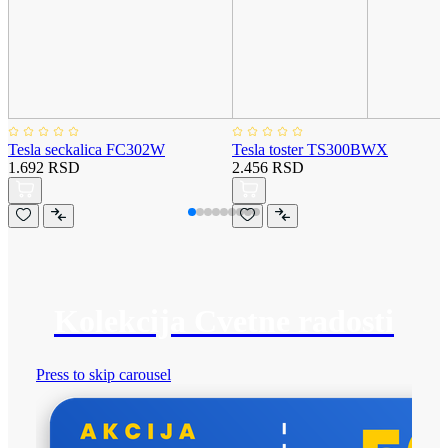
Tesla seckalica FC302W
Tesla toster TS300BWX
1.692 RSD
2.456 RSD
Kolekcija Cvetne radosti
Press to skip carousel