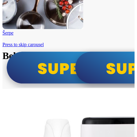
Šerpe
Press to skip carousel
Beko i Tesla super cene