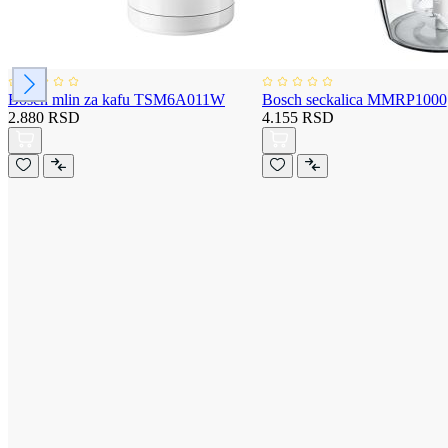
Bosch mlin za kafu TSM6A011W
Bosch seckalica MMRP1000
2.880 RSD
4.155 RSD