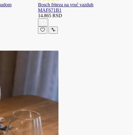
osudom
Bosch friteza na vruć vazduh
MAF671B1
14.865 RSD