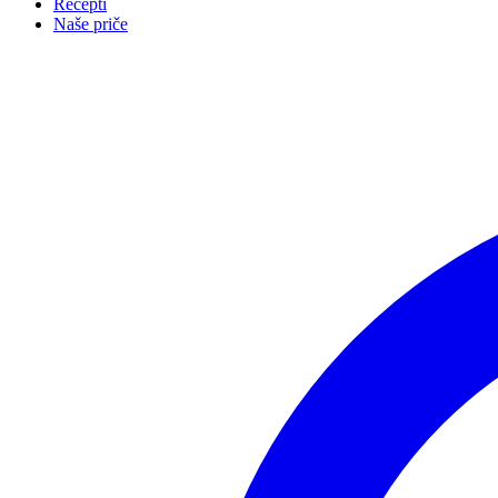
Recepti
Naše priče