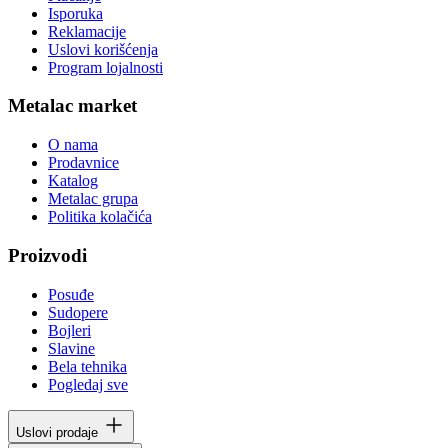
Isporuka
Reklamacije
Uslovi korišćenja
Program lojalnosti
Metalac market
O nama
Prodavnice
Katalog
Metalac grupa
Politika kolačića
Proizvodi
Posuđe
Sudopere
Bojleri
Slavine
Bela tehnika
Pogledaj sve
Uslovi prodaje