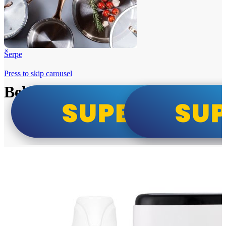
Šerpe
Press to skip carousel
Beko i Tesla super cene