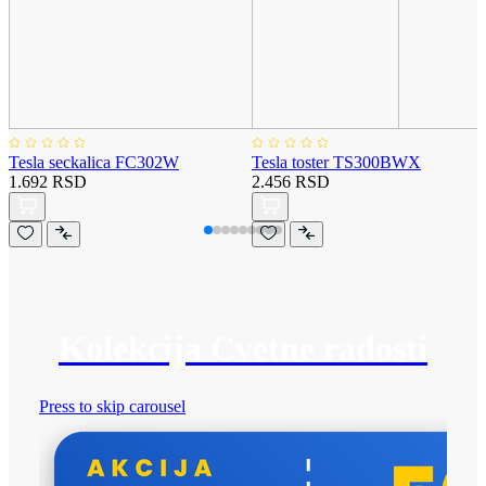
Tesla seckalica FC302W
Tesla toster TS300BWX
1.692 RSD
2.456 RSD
Kolekcija Cvetne radosti
Press to skip carousel