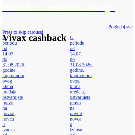
Posuđe - mesečna akcija
Pogledaj sve
Press to skip carousel
Vivax cashback
U
U
periodu
periodu
od
od
14.07.
14.07.
do
do
31.08.2026.
31.08.2026.
godine,
godine,
kupovinom
kupovinom
ovog
ovog
klima
klima
uređaja,
uređaja,
ostvarujete
ostvarujete
pravo
pravo
na
na
povrat
povrat
novca
novca
u
u
iznosu
iznosu