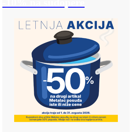
-10% na sudopere