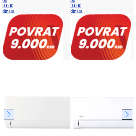
od
od
9.000
9.000
dinara.
dinara.