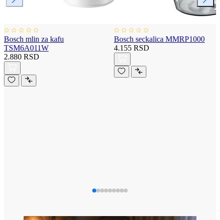
Bosch mlin za kafu
Bosch seckalica MMRP1000
TSM6A011W
4.155 RSD
2.880 RSD