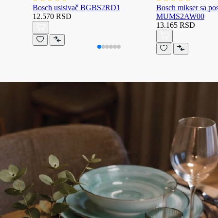
Bosch usisivač BGBS2RD1
Bosch mikser sa p
12.570 RSD
MUMS2AW00
13.165 RSD