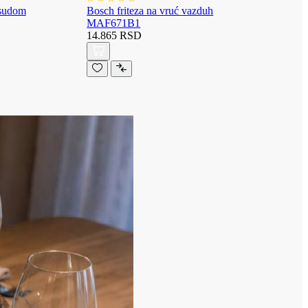
osudom
Bosch friteza na vruć vazduh
MAF671B1
14.865 RSD