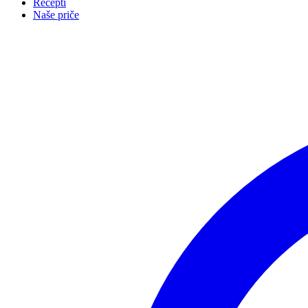
Recepti
Naše priče