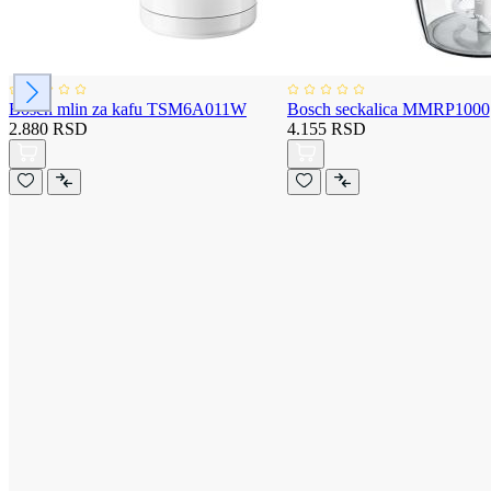
Bosch mlin za kafu TSM6A011W
Bosch seckalica MMRP1000
2.880 RSD
4.155 RSD