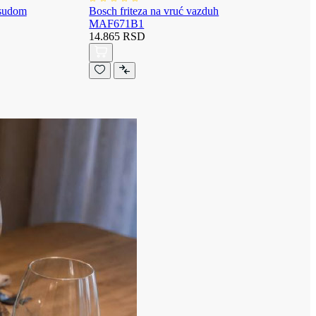
osudom
Bosch friteza na vruć vazduh
MAF671B1
14.865 RSD