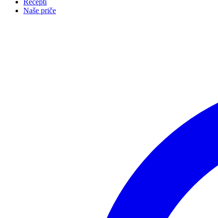
Recepti
Naše priče