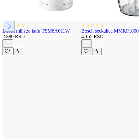
Bosch mlin za kafu TSM6A011W
Bosch seckalica MMRP1000
2.880 RSD
4.155 RSD