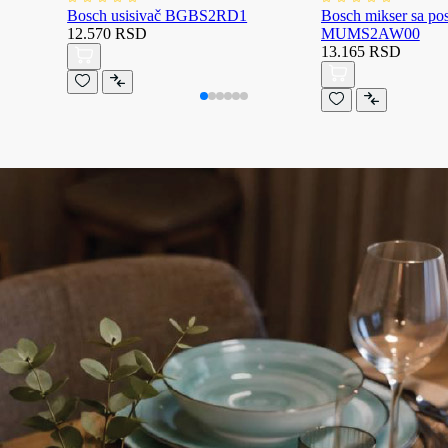
Bosch usisivač BGBS2RD1
Bosch mikser sa p
12.570 RSD
MUMS2AW00
13.165 RSD