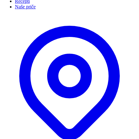
Recepti
Naše priče