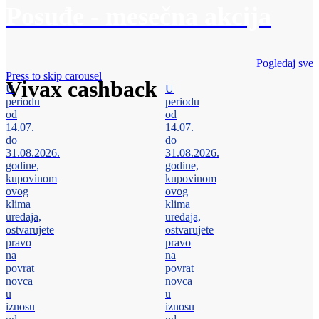
Posuđe - mesečna akcija
Pogledaj sve
Press to skip carousel
Vivax cashback
U
U
periodu
periodu
od
od
14.07.
14.07.
do
do
31.08.2026.
31.08.2026.
godine,
godine,
kupovinom
kupovinom
ovog
ovog
klima
klima
uređaja,
uređaja,
ostvarujete
ostvarujete
pravo
pravo
na
na
povrat
povrat
novca
novca
u
u
iznosu
iznosu