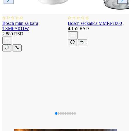
Bosch mlin za kafu
Bosch seckalica MMRP1000
TSM6A011W
4.155 RSD
2.880 RSD