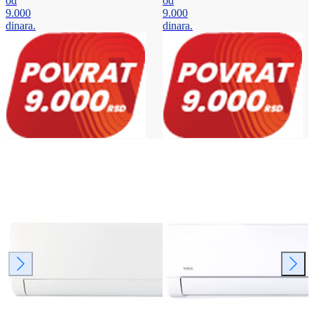
od
od
9.000
9.000
dinara.
dinara.