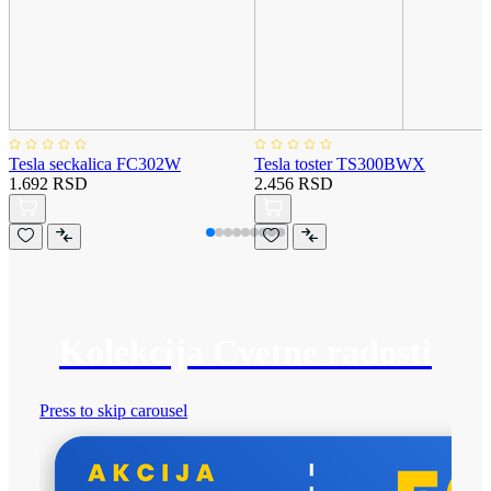
Tesla seckalica FC302W
Tesla toster TS300BWX
1.692 RSD
2.456 RSD
Kolekcija Cvetne radosti
Press to skip carousel