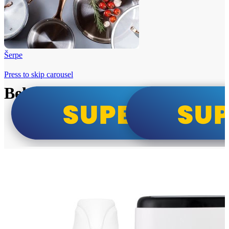
Šerpe
Press to skip carousel
Beko i Tesla super cene