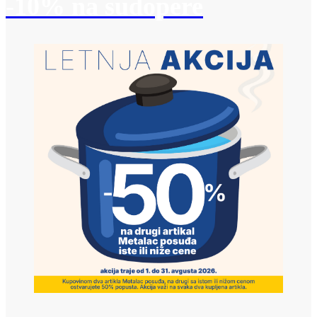
-10% na sudopere