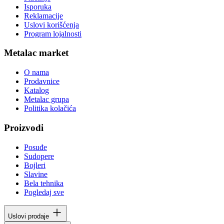
Isporuka
Reklamacije
Uslovi korišćenja
Program lojalnosti
Metalac market
O nama
Prodavnice
Katalog
Metalac grupa
Politika kolačića
Proizvodi
Posuđe
Sudopere
Bojleri
Slavine
Bela tehnika
Pogledaj sve
Uslovi prodaje