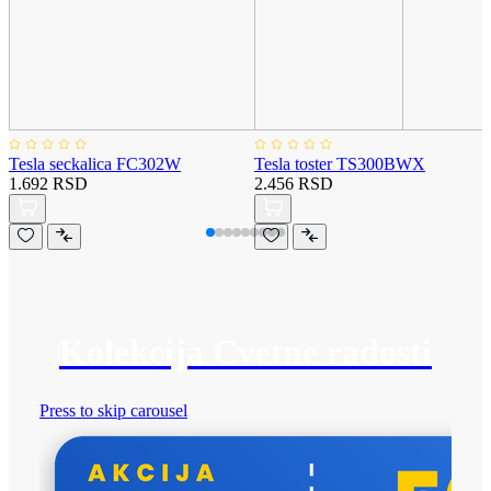
Tesla seckalica FC302W
Tesla toster TS300BWX
1.692 RSD
2.456 RSD
Kolekcija Cvetne radosti
Press to skip carousel