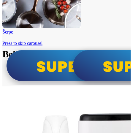
Šerpe
Press to skip carousel
Beko i Tesla super cene