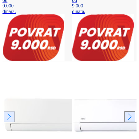
od
od
9.000
9.000
dinara.
dinara.