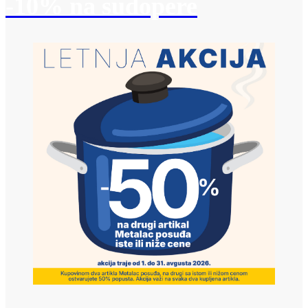
-10% na sudopere