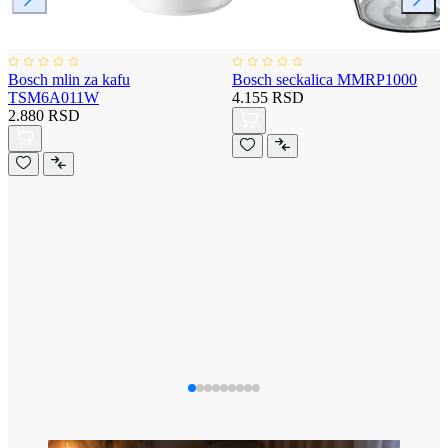
Bosch mlin za kafu
Bosch seckalica MMRP1000
TSM6A011W
4.155 RSD
2.880 RSD