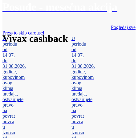
Posuđe - mesečna akcija
Pogledaj sve
Press to skip carousel
Vivax cashback
U
U
periodu
periodu
od
od
14.07.
14.07.
do
do
31.08.2026.
31.08.2026.
godine,
godine,
kupovinom
kupovinom
ovog
ovog
klima
klima
uređaja,
uređaja,
ostvarujete
ostvarujete
pravo
pravo
na
na
povrat
povrat
novca
novca
u
u
iznosu
iznosu