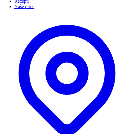
Recepti
Naše priče