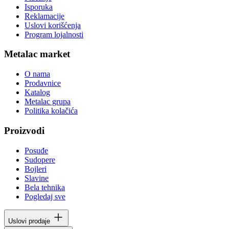
Isporuka
Reklamacije
Uslovi korišćenja
Program lojalnosti
Metalac market
O nama
Prodavnice
Katalog
Metalac grupa
Politika kolačića
Proizvodi
Posuđe
Sudopere
Bojleri
Slavine
Bela tehnika
Pogledaj sve
Uslovi prodaje