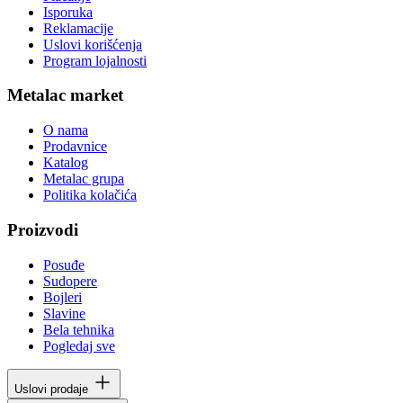
Isporuka
Reklamacije
Uslovi korišćenja
Program lojalnosti
Metalac market
O nama
Prodavnice
Katalog
Metalac grupa
Politika kolačića
Proizvodi
Posuđe
Sudopere
Bojleri
Slavine
Bela tehnika
Pogledaj sve
Uslovi prodaje