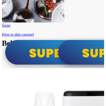
Šerpe
Press to skip carousel
Beko i Tesla super cene