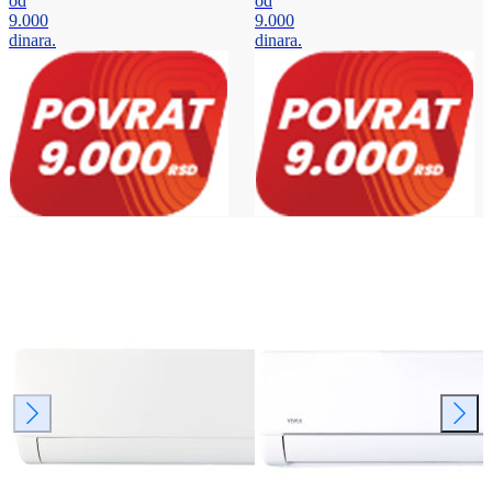
od
od
9.000
9.000
dinara.
dinara.