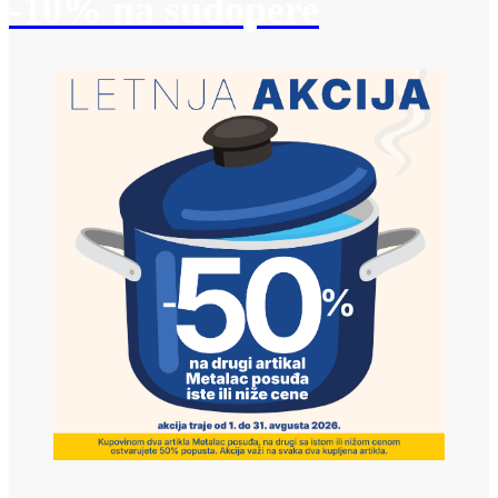
-10% na sudopere