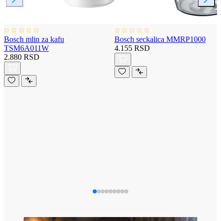
Bosch mlin za kafu
Bosch seckalica MMRP1000
TSM6A011W
4.155 RSD
2.880 RSD