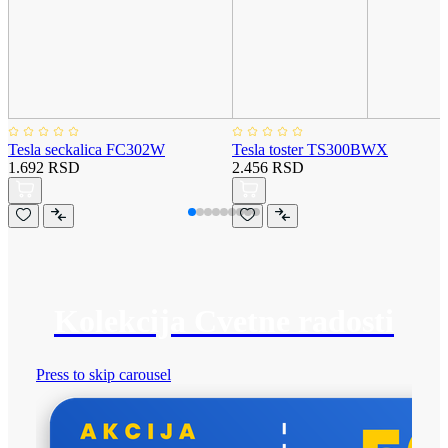
Tesla seckalica FC302W
Tesla toster TS300BWX
1.692 RSD
2.456 RSD
Kolekcija Cvetne radosti
Press to skip carousel