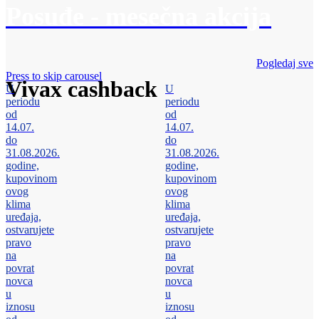
Posuđe - mesečna akcija
Pogledaj sve
Press to skip carousel
Vivax cashback
U
U
periodu
periodu
od
od
14.07.
14.07.
do
do
31.08.2026.
31.08.2026.
godine,
godine,
kupovinom
kupovinom
ovog
ovog
klima
klima
uređaja,
uređaja,
ostvarujete
ostvarujete
pravo
pravo
na
na
povrat
povrat
novca
novca
u
u
iznosu
iznosu