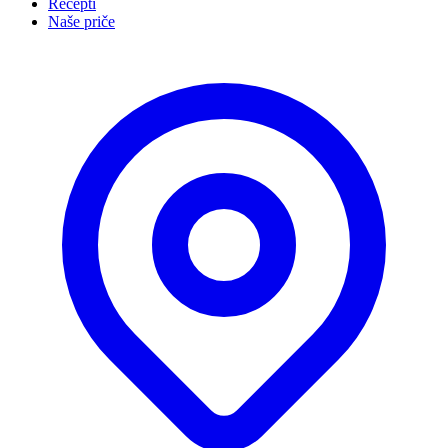
Recepti
Naše priče