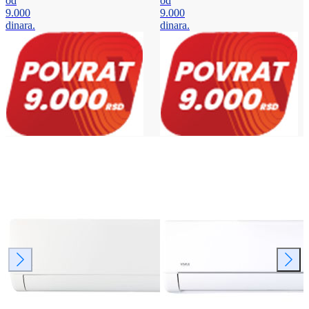
od
od
9.000
9.000
dinara.
dinara.