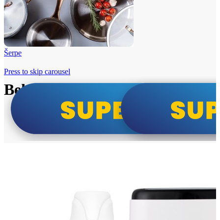
Šerpe
Press to skip carousel
Beko i Tesla super cene