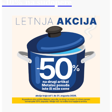
-10% na sudopere