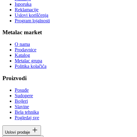
Isporuka
Reklamacije
Uslovi korišćenja
Program lojalnosti
Metalac market
O nama
Prodavnice
Katalog
Metalac grupa
Politika kolačića
Proizvodi
Posuđe
Sudopere
Bojleri
Slavine
Bela tehnika
Pogledaj sve
Uslovi prodaje