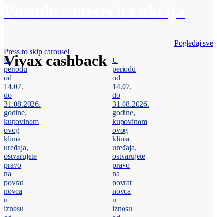
Posuđe - mesečna akcija
Pogledaj sve
Press to skip carousel
Vivax cashback
U
U
periodu
periodu
od
od
14.07.
14.07.
do
do
31.08.2026.
31.08.2026.
godine,
godine,
kupovinom
kupovinom
ovog
ovog
klima
klima
uređaja,
uređaja,
ostvarujete
ostvarujete
pravo
pravo
na
na
povrat
povrat
novca
novca
u
u
iznosu
iznosu