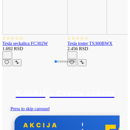
Tesla seckalica FC302W
Tesla toster TS300BWX
1.692 RSD
2.456 RSD
Kolekcija Cvetne radosti
Press to skip carousel