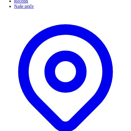
Recepti
Naše priče