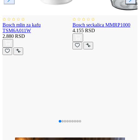
Bosch mlin za kafu
Bosch seckalica MMRP1000
TSM6A011W
4.155 RSD
2.880 RSD