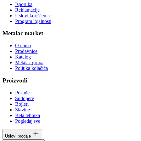
Isporuka
Reklamacije
Uslovi korišćenja
Program lojalnosti
Metalac market
O nama
Prodavnice
Katalog
Metalac grupa
Politika kolačića
Proizvodi
Posuđe
Sudopere
Bojleri
Slavine
Bela tehnika
Pogledaj sve
Uslovi prodaje