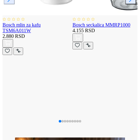
Bosch mlin za kafu
Bosch seckalica MMRP1000
TSM6A011W
4.155 RSD
2.880 RSD