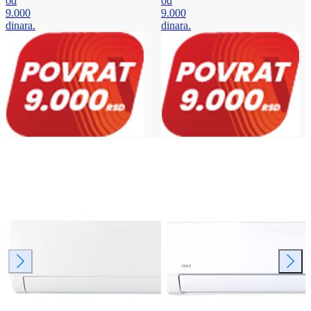
od
od
9.000
9.000
dinara.
dinara.