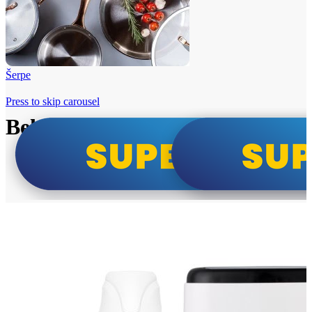
Šerpe
Press to skip carousel
Beko i Tesla super cene