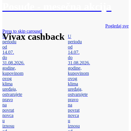
Posuđe - mesečna akcija
Pogledaj sve
Press to skip carousel
Vivax cashback
U
U
periodu
periodu
od
od
14.07.
14.07.
do
do
31.08.2026.
31.08.2026.
godine,
godine,
kupovinom
kupovinom
ovog
ovog
klima
klima
uređaja,
uređaja,
ostvarujete
ostvarujete
pravo
pravo
na
na
povrat
povrat
novca
novca
u
u
iznosu
iznosu