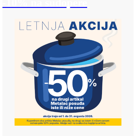
-10% na sudopere