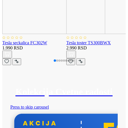
Tesla seckalica FC302W
Tesla toster TS300BWX
1.990 RSD
2.990 RSD
Kolekcija Cvetne radosti
Press to skip carousel