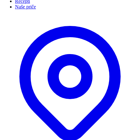
Recepti
Naše priče